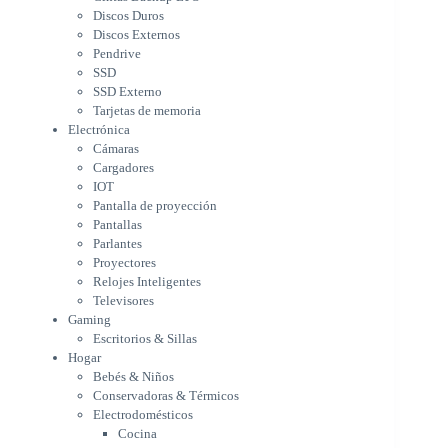
Cargadores
Discos Duros
IOT
Discos Externos
Pantalla de proyección
Pendrive
Pantallas
SSD
Parlantes
SSD Externo
Proyectores
Tarjetas de memoria
Relojes Inteligentes
Electrónica
Televisores
Cámaras
Gaming
Cargadores
Escritorios & Sillas
IOT
Hogar
Pantalla de proyección
Bebés & Niños
Pantallas
Conservadoras & Térmicos
Parlantes
Proyectores
Electrodomésticos
Relojes Inteligentes
Cocina
Televisores
Cuidado Personal
Gaming
Limpieza & Organización
Escritorios & Sillas
Equipos de oficina
Hogar
Herramientas & Utilidad
Bebés & Niños
Impresoras
Conservadoras & Térmicos
A chorro
Electrodomésticos
Etiqueta & Ticket
Cocina
Formato Ancho & Plotters