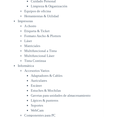
Cuidado Personal
Láser
Limpieza & Organización
Matriciales
Equipos de oficina
Multifuncional a Tinta
Herramientas & Utilidad
Multifuncional Láser
Impresoras
Tinta Continua
A chorro
Informática
Etiqueta & Ticket
Accesorios Varios
Formato Ancho & Plotters
Adaptadores & Cables
Láser
Auriculares
Matriciales
Multifuncional a Tinta
Escáner
Multifuncional Láser
Estuches & Mochilas
Tinta Continua
Gavetas para unidades de
Informática
almacenamiento
Accesorios Varios
Lápices & punteros
Adaptadores & Cables
Soportes
Auriculares
WebCam
Escáner
Componentes para PC
Estuches & Mochilas
Fuentes
Gavetas para unidades de almacenamiento
Gabinetes
Lápices & punteros
Kit Mouses & Teclados
Soportes
Memoria RAM
WebCam
Monitores
Componentes para PC