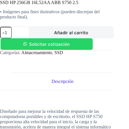
SSD HP 256GB 16L52AA ABB S750 2.5
• Imágenes para fines ilustrativos (pueden discrepar del
producto final).
SSD
Añadir al carrito
HP
256GB
16L52AA
Solicitar cotización
ABB
Categorías:
Almacenamiento
,
SSD
S750
2.5
cantidad
Descripción
Diseñado para mejorar la velocidad de respuesta de las
computadoras portátiles y de escritorio, el SSD HP S750
proporciona alta velocidad para el inicio, la carga y la
transmisión, acelera de manera integral el sistema informático