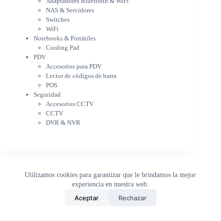
Adaptadores Bluetooth & WiFi
Cargador para notebook
NAS & Servidores
Cooling Pad
Switches
PDV
WiFi
Accesorios para PDV
Notebooks & Portátiles
Lector de códigos de barra
Cooling Pad
PDV
POS
Accesorios para PDV
Seguridad
Lector de códigos de barra
Accesorios CCTV
POS
CCTV
Seguridad
DVR & NVR
Accesorios CCTV
Sin categorizar
CCTV
DVR & NVR
Utilizamos cookies para garantizar que le brindamos la mejor
experiencia en nuestra web.
0
Aceptar
Rechazar
Inicio
Tienda
Buscar
Carrito
WhatsApp
Copyright © 2026 - DistriPRONTO