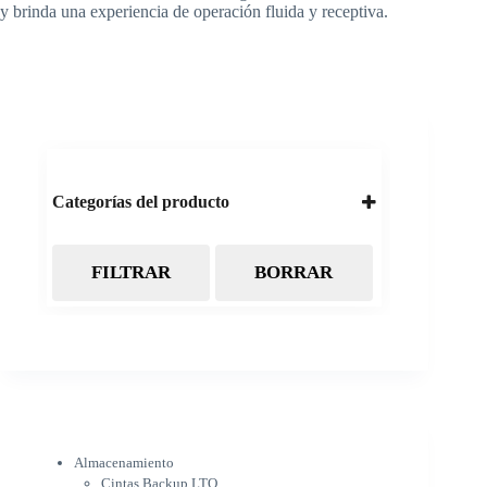
y brinda una experiencia de operación fluida y receptiva.
Categorías del producto
FILTRAR
BORRAR
Almacenamiento
Cintas Backup LTO
Discos Duros
Discos Externos
Pendrive
SSD
SSD Externo
Tarjetas de memoria
Electrónica
Almacenamiento
Cámaras
Cintas Backup LTO