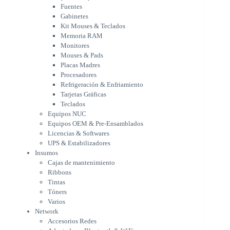
Mouses & Pads
Fuentes
Placas Madres
Gabinetes
Procesadores
Kit Mouses & Teclados
Refrigeración & Enfriamiento
Memoria RAM
Tarjetas Gráficas
Monitores
Teclados
Mouses & Pads
Equipos NUC
Placas Madres
Equipos OEM & Pre-Ensamblados
Procesadores
Licencias & Softwares
Refrigeración & Enfriamiento
Tarjetas Gráficas
UPS & Estabilizadores
Teclados
Insumos
Equipos NUC
Cajas de mantenimiento
Equipos OEM & Pre-Ensamblados
Ribbons
Licencias & Softwares
Tintas
UPS & Estabilizadores
Tóners
Insumos
Varios
Cajas de mantenimiento
Network
Ribbons
Accesorios Redes
Tintas
Adaptadores Bluetooth & WiFi
Tóners
NAS & Servidores
Varios
Switches
Network
WiFi
Accesorios Redes
Notebooks & Portátiles