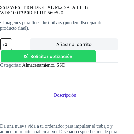
SSD WESTERN DIGITAL M.2 SATA3 1TB
WDS100T3B0B BLUE 560/520
• Imágenes para fines ilustrativos (pueden discrepar del
producto final).
SSD
Añadir al carrito
WESTERN
DIGITAL
M.2
Solicitar cotización
SATA3
Categorías:
Almacenamiento
,
SSD
1TB
WDS100T3B0B
BLUE
560/520
cantidad
Descripción
Da una nueva vida a tu ordenador para impulsar el trabajo y
aumentar tu potencial creativo. Diseñado específicamente para