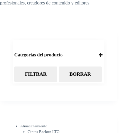
profesionales, creadores de contenido y editores.
Categorías del producto
FILTRAR
BORRAR
Almacenamiento
Cintas Backup LTO
Discos Duros
Discos Externos
Pendrive
SSD
SSD Externo
Tarjetas de memoria
Electrónica
Almacenamiento
Cámaras
Cintas Backup LTO