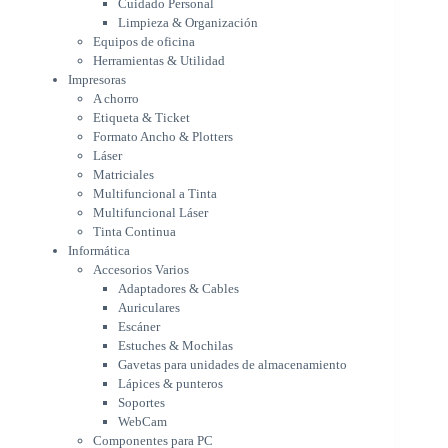
Cuidado Personal
Láser
Limpieza & Organización
Matriciales
Equipos de oficina
Multifuncional a Tinta
Herramientas & Utilidad
Multifuncional Láser
Impresoras
Tinta Continua
A chorro
Informática
Etiqueta & Ticket
Accesorios Varios
Formato Ancho & Plotters
Adaptadores & Cables
Láser
Auriculares
Matriciales
Multifuncional a Tinta
Escáner
Multifuncional Láser
Estuches & Mochilas
Tinta Continua
Gavetas para unidades de
Informática
almacenamiento
Accesorios Varios
Lápices & punteros
Adaptadores & Cables
Soportes
Auriculares
WebCam
Escáner
Componentes para PC
Estuches & Mochilas
Fuentes
Gavetas para unidades de almacenamiento
Gabinetes
Lápices & punteros
Kit Mouses & Teclados
Soportes
Memoria RAM
WebCam
Monitores
Componentes para PC