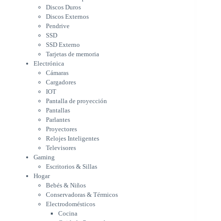
Cargadores
Discos Duros
IOT
Discos Externos
Pantalla de proyección
Pendrive
Pantallas
SSD
Parlantes
SSD Externo
Proyectores
Tarjetas de memoria
Relojes Inteligentes
Electrónica
Televisores
Cámaras
Gaming
Cargadores
Escritorios & Sillas
IOT
Hogar
Pantalla de proyección
Bebés & Niños
Pantallas
Conservadoras & Térmicos
Parlantes
Proyectores
Electrodomésticos
Relojes Inteligentes
Cocina
Televisores
Cuidado Personal
Gaming
Limpieza & Organización
Escritorios & Sillas
Equipos de oficina
Hogar
Herramientas & Utilidad
Bebés & Niños
Impresoras
Conservadoras & Térmicos
A chorro
Electrodomésticos
Etiqueta & Ticket
Cocina
Formato Ancho & Plotters