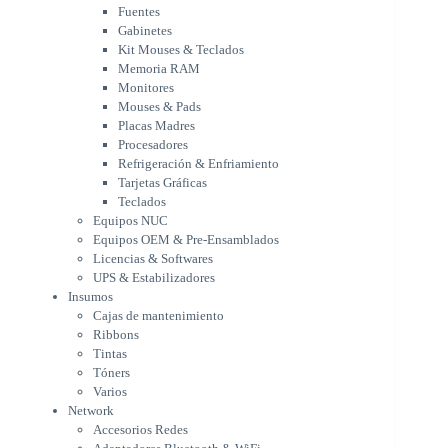
Mouses & Pads
Fuentes
Placas Madres
Gabinetes
Procesadores
Kit Mouses & Teclados
Refrigeración & Enfriamiento
Memoria RAM
Tarjetas Gráficas
Monitores
Teclados
Mouses & Pads
Equipos NUC
Placas Madres
Equipos OEM & Pre-Ensamblados
Procesadores
Licencias & Softwares
Refrigeración & Enfriamiento
Tarjetas Gráficas
UPS & Estabilizadores
Teclados
Insumos
Equipos NUC
Cajas de mantenimiento
Equipos OEM & Pre-Ensamblados
Ribbons
Licencias & Softwares
Tintas
UPS & Estabilizadores
Tóners
Insumos
Varios
Cajas de mantenimiento
Network
Ribbons
Accesorios Redes
Tintas
Adaptadores Bluetooth & WiFi
Tóners
NAS & Servidores
Varios
Switches
Network
WiFi
Accesorios Redes
Notebooks & Portátiles