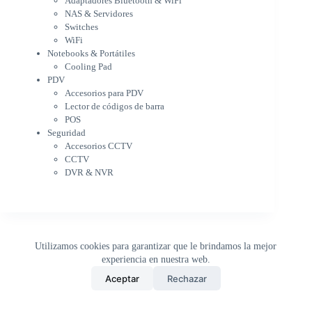
Adaptadores Bluetooth & WiFi
Cargador para notebook
NAS & Servidores
Cooling Pad
Switches
PDV
WiFi
Accesorios para PDV
Notebooks & Portátiles
Lector de códigos de barra
Cooling Pad
PDV
POS
Accesorios para PDV
Seguridad
Lector de códigos de barra
Accesorios CCTV
POS
CCTV
Seguridad
DVR & NVR
Accesorios CCTV
Sin categorizar
CCTV
DVR & NVR
Utilizamos cookies para garantizar que le brindamos la mejor
experiencia en nuestra web.
0
Aceptar
Rechazar
Inicio
Tienda
Buscar
Carrito
WhatsApp
Copyright © 2026 - DistriPRONTO