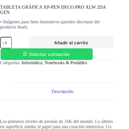
TABLETA GRÁFICA XP-PEN DECO PRO XLW 2DA
GEN
• Imágenes para fines ilustrativos (pueden discrepar del
producto final).
TABLETA
Añadir al carrito
GRÁFICA
XP-
PEN
Solicitar cotización
DECO
Categorías:
Informática
,
Notebooks & Portátiles
PRO
XLW
2DA
GEN
cantidad
Descripción
Los primeros niveles de presión de 16K del mundo. Lo último
en superficie similar al papel para una creación inmersiva. Un