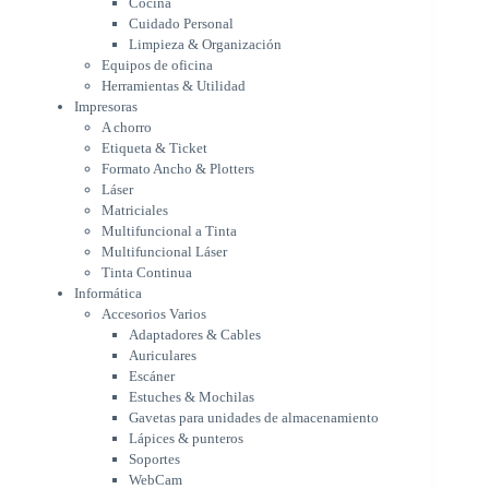
Cocina
Formato Ancho & Plotters
Cuidado Personal
Láser
Limpieza & Organización
Matriciales
Equipos de oficina
Multifuncional a Tinta
Herramientas & Utilidad
Multifuncional Láser
Impresoras
Tinta Continua
A chorro
Informática
Etiqueta & Ticket
Accesorios Varios
Formato Ancho & Plotters
Adaptadores & Cables
Láser
Auriculares
Matriciales
Multifuncional a Tinta
Escáner
Multifuncional Láser
Estuches & Mochilas
Tinta Continua
Gavetas para unidades de
Informática
almacenamiento
Accesorios Varios
Lápices & punteros
Adaptadores & Cables
Soportes
Auriculares
WebCam
Escáner
Componentes para PC
Estuches & Mochilas
Fuentes
Gavetas para unidades de almacenamiento
Gabinetes
Lápices & punteros
Kit Mouses & Teclados
Soportes
Memoria RAM
WebCam