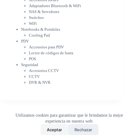
Notebooks & Portátiles
Adaptadores Bluetooth & WiFi
Cargador para notebook
NAS & Servidores
Cooling Pad
Switches
PDV
WiFi
Accesorios para PDV
Notebooks & Portátiles
Lector de códigos de barra
Cooling Pad
PDV
POS
Accesorios para PDV
Seguridad
Lector de códigos de barra
Accesorios CCTV
POS
CCTV
Seguridad
DVR & NVR
Accesorios CCTV
Sin categorizar
CCTV
DVR & NVR
Utilizamos cookies para garantizar que le brindamos la mejor
experiencia en nuestra web.
0
Aceptar
Rechazar
Inicio
Tienda
Buscar
Carrito
WhatsApp
Copyright © 2026 - DistriPRONTO