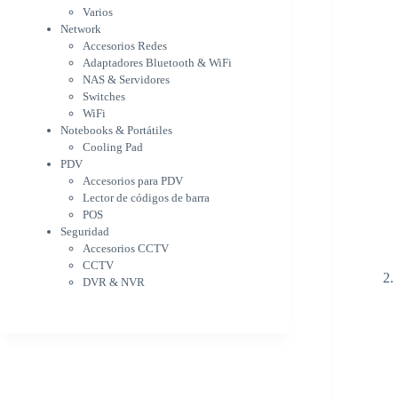
WiFi
Varios
NAS & Servidores
Network
Switches
Accesorios Redes
WiFi
Adaptadores Bluetooth & WiFi
Notebooks & Portátiles
NAS & Servidores
Cargador para notebook
Switches
Cooling Pad
WiFi
PDV
Notebooks & Portátiles
Accesorios para PDV
Cooling Pad
PDV
Lector de códigos de barra
Accesorios para PDV
POS
Lector de códigos de barra
Seguridad
POS
Accesorios CCTV
Seguridad
CCTV
Accesorios CCTV
DVR & NVR
CCTV
Sin categorizar
DVR & NVR