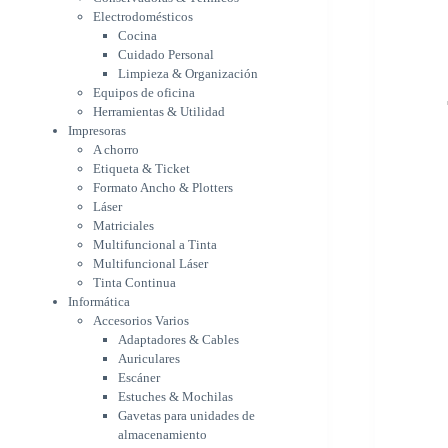
Etiqueta & Ticket
Electrodomésticos
Formato Ancho & Plotters
Cocina
Láser
Cuidado Personal
Matriciales
Limpieza & Organización
Equipos de oficina
Multifuncional a Tinta
Herramientas & Utilidad
Multifuncional Láser
Impresoras
Tinta Continua
A chorro
Informática
Etiqueta & Ticket
Accesorios Varios
Formato Ancho & Plotters
Adaptadores & Cables
Láser
Auriculares
Matriciales
Escáner
Multifuncional a Tinta
Estuches & Mochilas
Multifuncional Láser
Gavetas para unidades de
Tinta Continua
almacenamiento
Informática
Lápices & punteros
Accesorios Varios
Soportes
Adaptadores & Cables
WebCam
Auriculares
Componentes para PC
Escáner
Fuentes
Estuches & Mochilas
Gabinetes
Gavetas para unidades de
Kit Mouses & Teclados
almacenamiento