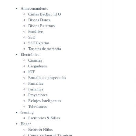
Electrónica
Cámaras
Almacenamiento
Cargadores
Cintas Backup LTO
IOT
Discos Duros
Pantalla de proyección
Discos Externos
Pantallas
Pendrive
Parlantes
SSD
Proyectores
SSD Externo
Tarjetas de memoria
Relojes Inteligentes
Electrónica
Televisores
Cámaras
Gaming
Cargadores
Escritorios & Sillas
IOT
Hogar
Pantalla de proyección
Bebés & Niños
Pantallas
Conservadoras & Térmicos
Parlantes
Electrodomésticos
Proyectores
Cocina
Relojes Inteligentes
Cuidado Personal
Televisores
Limpieza & Organización
Gaming
Equipos de oficina
Escritorios & Sillas
Herramientas & Utilidad
Hogar
Impresoras
Bebés & Niños
A chorro
Conservadoras & Térmicos