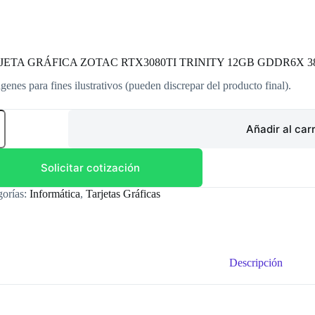
JETA GRÁFICA ZOTAC RTX3080TI TRINITY 12GB GDDR6X 3
genes para fines ilustrativos (pueden discrepar del producto final).
JETA
FICA
Añadir al carr
AC
080TI
ITY
Solicitar cotización
B
R6X
gorías:
Informática
,
Tarjetas Gráficas
IT
dad
Descripción