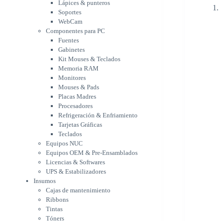
Memoria RAM
Lápices & punteros
Monitores
Soportes
Mouses & Pads
WebCam
Placas Madres
Componentes para PC
Fuentes
Procesadores
Gabinetes
Refrigeración &
Kit Mouses & Teclados
Enfriamiento
Memoria RAM
Tarjetas Gráficas
Monitores
Teclados
Mouses & Pads
Equipos NUC
Placas Madres
Equipos OEM & Pre-
Procesadores
Ensamblados
Refrigeración & Enfriamiento
Licencias & Softwares
Tarjetas Gráficas
UPS & Estabilizadores
Teclados
Insumos
Equipos NUC
Cajas de mantenimiento
Equipos OEM & Pre-Ensamblados
Ribbons
Licencias & Softwares
Tintas
UPS & Estabilizadores
Tóners
Insumos
Varios
Cajas de mantenimiento
Network
Ribbons
Accesorios Redes
Tintas
Adaptadores Bluetooth &
Tóners