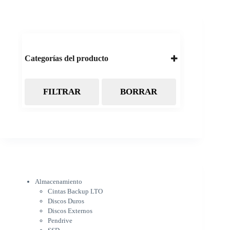
Categorías del producto
FILTRAR
BORRAR
Almacenamiento
Cintas Backup LTO
Discos Duros
Discos Externos
Pendrive
SSD
SSD Externo
Tarjetas de memoria
Electrónica
Almacenamiento
Cámaras
Cintas Backup LTO
Cargadores
Discos Duros
IOT
Discos Externos
Pantalla de proyección
Pendrive
Pantallas