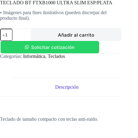
TECLADO BT FTXB1000 ULTRA SLIM ESP/PLATA
• Imágenes para fines ilustrativos (pueden discrepar del
producto final).
TECLADO
Añadir al carrito
BT
FTXB1000
ULTRA
Solicitar cotización
SLIM
Categorías:
Informática
,
Teclados
ESP/PLATA
cantidad
Descripción
Teclado de tamaño compacto con teclas anti-ruido.