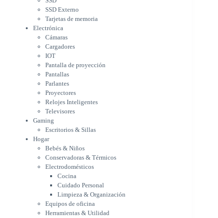
SSD
Parlantes
SSD Externo
Proyectores
Tarjetas de memoria
Relojes Inteligentes
Electrónica
Televisores
Cámaras
Gaming
Cargadores
Escritorios & Sillas
IOT
Hogar
Pantalla de proyección
Bebés & Niños
Pantallas
Conservadoras & Térmicos
Parlantes
Proyectores
Electrodomésticos
Relojes Inteligentes
Cocina
Televisores
Cuidado Personal
Gaming
Limpieza & Organización
Escritorios & Sillas
Equipos de oficina
Hogar
Herramientas & Utilidad
Bebés & Niños
Impresoras
Conservadoras & Térmicos
A chorro
Electrodomésticos
Etiqueta & Ticket
Cocina
Formato Ancho & Plotters
Cuidado Personal
Láser
Limpieza & Organización
Matriciales
Equipos de oficina
Multifuncional a Tinta
Herramientas & Utilidad