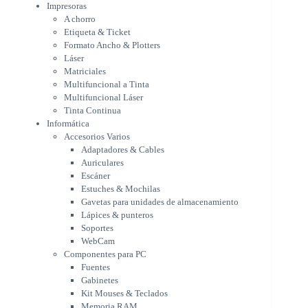
Multifuncional Láser
Impresoras
Tinta Continua
A chorro
Informática
Etiqueta & Ticket
Accesorios Varios
Formato Ancho & Plotters
Adaptadores & Cables
Láser
Auriculares
Matriciales
Multifuncional a Tinta
Escáner
Multifuncional Láser
Estuches & Mochilas
Tinta Continua
Gavetas para unidades de
Informática
almacenamiento
Accesorios Varios
Lápices & punteros
Adaptadores & Cables
Soportes
Auriculares
WebCam
Escáner
Componentes para PC
Estuches & Mochilas
Fuentes
Gavetas para unidades de almacenamiento
Gabinetes
Lápices & punteros
Kit Mouses & Teclados
Soportes
Memoria RAM
WebCam
Monitores
Componentes para PC
Mouses & Pads
Fuentes
Placas Madres
Gabinetes
Procesadores
Kit Mouses & Teclados
Refrigeración & Enfriamiento
Memoria RAM