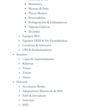
Tarjetas Gráficas
Monitores
Teclados
Mouses & Pads
Equipos NUC
Placas Madres
Equipos OEM & Pre-Ensamblados
Procesadores
Licencias & Softwares
Refrigeración & Enfriamiento
Tarjetas Gráficas
UPS & Estabilizadores
Teclados
Insumos
Equipos NUC
Cajas de mantenimiento
Equipos OEM & Pre-Ensamblados
Ribbons
Licencias & Softwares
Tintas
UPS & Estabilizadores
Tóners
Insumos
Varios
Cajas de mantenimiento
Network
Ribbons
Accesorios Redes
Tintas
Adaptadores Bluetooth & WiFi
Tóners
NAS & Servidores
Varios
Switches
Network
WiFi
Accesorios Redes
Notebooks & Portátiles
Adaptadores Bluetooth & WiFi
Cargador para notebook
NAS & Servidores
Cooling Pad
Switches
PDV
WiFi