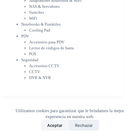
Adaptadores Bluetooth & WiFi
Cargador para notebook
NAS & Servidores
Cooling Pad
Switches
PDV
WiFi
Accesorios para PDV
Notebooks & Portátiles
Lector de códigos de barra
Cooling Pad
PDV
POS
Accesorios para PDV
Seguridad
Lector de códigos de barra
Accesorios CCTV
POS
CCTV
Seguridad
DVR & NVR
Accesorios CCTV
Sin categorizar
CCTV
DVR & NVR
Utilizamos cookies para garantizar que le brindamos la mejor
experiencia en nuestra web.
0
Aceptar
Rechazar
Inicio
Tienda
Buscar
Carrito
WhatsApp
Copyright © 2026 - DistriPRONTO