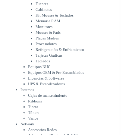
Mouses & Pads
Fuentes
Placas Madres
Gabinetes
Procesadores
Kit Mouses & Teclados
Refrigeración & Enfriamiento
Memoria RAM
Tarjetas Gráficas
Monitores
Teclados
Mouses & Pads
Equipos NUC
Placas Madres
Equipos OEM & Pre-Ensamblados
Procesadores
Licencias & Softwares
Refrigeración & Enfriamiento
Tarjetas Gráficas
UPS & Estabilizadores
Teclados
Insumos
Equipos NUC
Cajas de mantenimiento
Equipos OEM & Pre-Ensamblados
Ribbons
Licencias & Softwares
Tintas
UPS & Estabilizadores
Tóners
Insumos
Varios
Cajas de mantenimiento
Network
Ribbons
Accesorios Redes
Tintas
Adaptadores Bluetooth & WiFi
Tóners
NAS & Servidores
Varios
Switches
Network
WiFi
Accesorios Redes
Notebooks & Portátiles