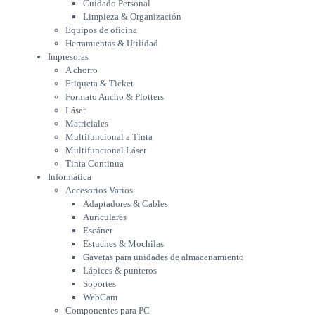
Cuidado Personal
Láser
Limpieza & Organización
Matriciales
Equipos de oficina
Multifuncional a Tinta
Herramientas & Utilidad
Multifuncional Láser
Impresoras
Tinta Continua
A chorro
Informática
Etiqueta & Ticket
Accesorios Varios
Formato Ancho & Plotters
Adaptadores & Cables
Láser
Auriculares
Matriciales
Multifuncional a Tinta
Escáner
Multifuncional Láser
Estuches & Mochilas
Tinta Continua
Gavetas para unidades de
Informática
almacenamiento
Accesorios Varios
Lápices & punteros
Adaptadores & Cables
Soportes
Auriculares
WebCam
Escáner
Componentes para PC
Estuches & Mochilas
Fuentes
Gavetas para unidades de almacenamiento
Gabinetes
Lápices & punteros
Kit Mouses & Teclados
Soportes
Memoria RAM
WebCam
Monitores
Componentes para PC