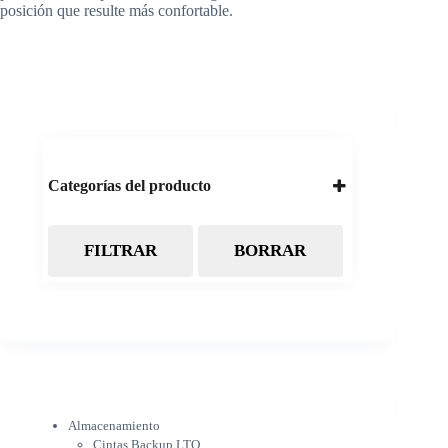
posición que resulte más confortable.
Categorías del producto
FILTRAR
BORRAR
Almacenamiento
Cintas Backup LTO
Discos Duros
Discos Externos
Pendrive
SSD
SSD Externo
Tarjetas de memoria
Electrónica
Almacenamiento
Cámaras
Cintas Backup LTO