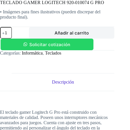
TECLADO GAMER LOGITECH 920-010074 G PRO
• Imágenes para fines ilustrativos (pueden discrepar del
producto final).
TECLADO
Añadir al carrito
GAMER
LOGITECH
920-
Solicitar cotización
010074
Categorías:
Informática
,
Teclados
G
PRO
cantidad
Descripción
El teclado gamer Logitech G Pro está construido con
materiales de calidad. Poseen unos interruptores mecánicos
avanzados para juegos. Cuenta con ajuste en tres pasos,
permitiendo así personalizar el ángulo del teclado en la