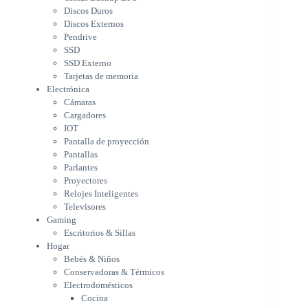
Cargadores
Discos Duros
IOT
Discos Externos
Pantalla de proyección
Pendrive
Pantallas
SSD
Parlantes
SSD Externo
Proyectores
Tarjetas de memoria
Relojes Inteligentes
Electrónica
Televisores
Cámaras
Gaming
Cargadores
Escritorios & Sillas
IOT
Hogar
Pantalla de proyección
Bebés & Niños
Pantallas
Conservadoras & Térmicos
Parlantes
Proyectores
Electrodomésticos
Relojes Inteligentes
Cocina
Televisores
Cuidado Personal
Gaming
Limpieza & Organización
Escritorios & Sillas
Equipos de oficina
Hogar
Herramientas & Utilidad
Bebés & Niños
Impresoras
Conservadoras & Térmicos
A chorro
Electrodomésticos
Etiqueta & Ticket
Cocina
Formato Ancho & Plotters