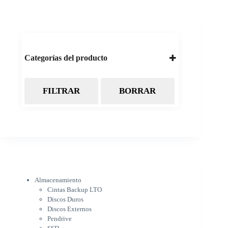
Categorías del producto
FILTRAR
BORRAR
Almacenamiento
Cintas Backup LTO
Discos Duros
Discos Externos
Pendrive
SSD
SSD Externo
Tarjetas de memoria
Electrónica
Almacenamiento
Cámaras
Cintas Backup LTO
Cargadores
Discos Duros
IOT
Discos Externos
Pantalla de proyección
Pendrive
Pantallas