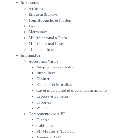
Multifuncional Láser
Impresoras
Tinta Continua
A chorro
Informática
Etiqueta & Ticket
Accesorios Varios
Formato Ancho & Plotters
Adaptadores & Cables
Láser
Auriculares
Matriciales
Multifuncional a Tinta
Escáner
Multifuncional Láser
Estuches & Mochilas
Tinta Continua
Gavetas para unidades de
Informática
almacenamiento
Accesorios Varios
Lápices & punteros
Adaptadores & Cables
Soportes
Auriculares
WebCam
Escáner
Componentes para PC
Estuches & Mochilas
Fuentes
Gavetas para unidades de almacenamiento
Gabinetes
Lápices & punteros
Kit Mouses & Teclados
Soportes
Memoria RAM
WebCam
Monitores
Componentes para PC
Mouses & Pads
Fuentes
Placas Madres
Gabinetes
Procesadores
Kit Mouses & Teclados
Refrigeración & Enfriamiento
Memoria RAM