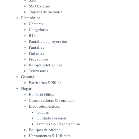
SSD
Parlantes
SSD Externo
Proyectores
Tarjetas de memoria
Relojes Inteligentes
Electrónica
Televisores
Cámaras
Gaming
Cargadores
Escritorios & Sillas
IOT
Hogar
Pantalla de proyección
Bebés & Niños
Pantallas
Conservadoras & Térmicos
Parlantes
Proyectores
Electrodomésticos
Relojes Inteligentes
Cocina
Televisores
Cuidado Personal
Gaming
Limpieza & Organización
Escritorios & Sillas
Equipos de oficina
Hogar
Herramientas & Utilidad
Bebés & Niños
Impresoras
Conservadoras & Térmicos
A chorro
Electrodomésticos
Etiqueta & Ticket
Cocina
Formato Ancho & Plotters
Cuidado Personal
Láser
Limpieza & Organización
Matriciales
Equipos de oficina
Multifuncional a Tinta
Herramientas & Utilidad