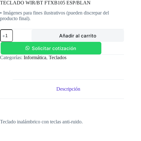
TECLADO WIR/BT FTXB105 ESP/BLAN
• Imágenes para fines ilustrativos (pueden discrepar del
producto final).
TECLADO
Añadir al carrito
WIR/BT
FTXB105
ESP/BLAN
Solicitar cotización
cantidad
Categorías:
Informática
,
Teclados
Descripción
Teclado inalámbrico con teclas anti-ruido.