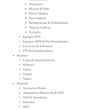
Tarjetas Gráficas
Monitores
Teclados
Mouses & Pads
Equipos NUC
Placas Madres
Equipos OEM & Pre-Ensamblados
Procesadores
Licencias & Softwares
Refrigeración & Enfriamiento
Tarjetas Gráficas
UPS & Estabilizadores
Teclados
Insumos
Equipos NUC
Cajas de mantenimiento
Equipos OEM & Pre-Ensamblados
Ribbons
Licencias & Softwares
Tintas
UPS & Estabilizadores
Tóners
Insumos
Varios
Cajas de mantenimiento
Network
Ribbons
Accesorios Redes
Tintas
Adaptadores Bluetooth & WiFi
Tóners
NAS & Servidores
Varios
Switches
Network
WiFi
Accesorios Redes
Notebooks & Portátiles
Adaptadores Bluetooth & WiFi
Cargador para notebook
NAS & Servidores
Cooling Pad
Switches
PDV
WiFi