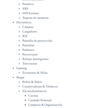
Pantalla de proyección
Pendrive
Pantallas
SSD
Parlantes
SSD Externo
Proyectores
Tarjetas de memoria
Relojes Inteligentes
Electrónica
Televisores
Cámaras
Gaming
Cargadores
Escritorios & Sillas
IOT
Hogar
Pantalla de proyección
Bebés & Niños
Pantallas
Conservadoras & Térmicos
Parlantes
Proyectores
Electrodomésticos
Relojes Inteligentes
Cocina
Televisores
Cuidado Personal
Gaming
Limpieza & Organización
Escritorios & Sillas
Equipos de oficina
Hogar
Herramientas & Utilidad
Bebés & Niños
Impresoras
Conservadoras & Térmicos
A chorro
Electrodomésticos
Etiqueta & Ticket
Cocina
Formato Ancho & Plotters
Cuidado Personal
Láser
Limpieza & Organización
Matriciales