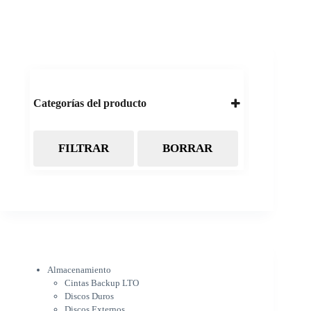
Categorías del producto
FILTRAR
BORRAR
Almacenamiento
Cintas Backup LTO
Discos Duros
Discos Externos
Pendrive
SSD
SSD Externo
Tarjetas de memoria
Electrónica
Almacenamiento
Cámaras
Cintas Backup LTO
Cargadores
Discos Duros
IOT
Discos Externos