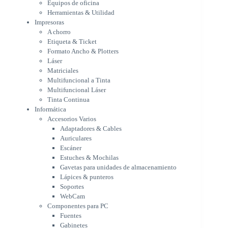
Equipos de oficina
Multifuncional a Tinta
Herramientas & Utilidad
Multifuncional Láser
Impresoras
Tinta Continua
A chorro
Informática
Etiqueta & Ticket
Accesorios Varios
Formato Ancho & Plotters
Adaptadores & Cables
Láser
Auriculares
Matriciales
Multifuncional a Tinta
Escáner
Multifuncional Láser
Estuches & Mochilas
Tinta Continua
Gavetas para unidades de
Informática
almacenamiento
Accesorios Varios
Lápices & punteros
Adaptadores & Cables
Soportes
Auriculares
WebCam
Escáner
Componentes para PC
Estuches & Mochilas
Fuentes
Gavetas para unidades de almacenamiento
Gabinetes
Lápices & punteros
Kit Mouses & Teclados
Soportes
Memoria RAM
WebCam
Monitores
Componentes para PC
Mouses & Pads
Fuentes
Placas Madres
Gabinetes