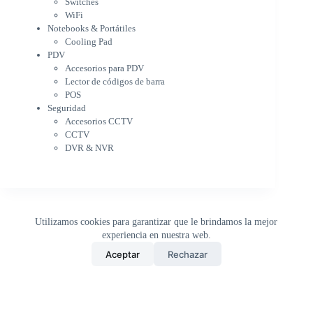
Switches
PDV
WiFi
Accesorios para PDV
Notebooks & Portátiles
Lector de códigos de barra
Cooling Pad
PDV
POS
Accesorios para PDV
Seguridad
Lector de códigos de barra
Accesorios CCTV
POS
CCTV
Seguridad
DVR & NVR
Accesorios CCTV
Sin categorizar
CCTV
DVR & NVR
Utilizamos cookies para garantizar que le brindamos la mejor
experiencia en nuestra web.
0
Aceptar
Rechazar
Inicio
Tienda
Buscar
Carrito
WhatsApp
Copyright © 2026 - DistriPRONTO