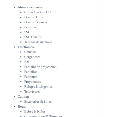
Electrónica
Cámaras
Almacenamiento
Cargadores
Cintas Backup LTO
IOT
Discos Duros
Pantalla de proyección
Discos Externos
Pantallas
Pendrive
Parlantes
SSD
Proyectores
SSD Externo
Tarjetas de memoria
Relojes Inteligentes
Electrónica
Televisores
Cámaras
Gaming
Cargadores
Escritorios & Sillas
IOT
Hogar
Pantalla de proyección
Bebés & Niños
Pantallas
Conservadoras & Térmicos
Parlantes
Electrodomésticos
Proyectores
Cocina
Relojes Inteligentes
Cuidado Personal
Televisores
Limpieza & Organización
Gaming
Equipos de oficina
Escritorios & Sillas
Herramientas & Utilidad
Hogar
Impresoras
Bebés & Niños
A chorro
Conservadoras & Térmicos