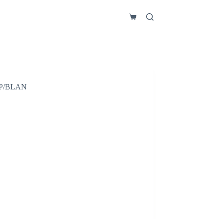
Carro
de
compra
P/BLAN