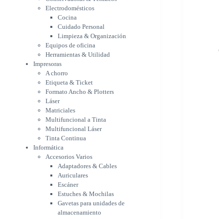
Etiqueta & Ticket
Electrodomésticos
Formato Ancho & Plotters
Cocina
Láser
Cuidado Personal
Matriciales
Limpieza & Organización
Equipos de oficina
Multifuncional a Tinta
Herramientas & Utilidad
Multifuncional Láser
Impresoras
Tinta Continua
A chorro
Informática
Etiqueta & Ticket
Accesorios Varios
Formato Ancho & Plotters
Adaptadores & Cables
Láser
Auriculares
Matriciales
Escáner
Multifuncional a Tinta
Estuches & Mochilas
Multifuncional Láser
Gavetas para unidades de
Tinta Continua
almacenamiento
Informática
Lápices & punteros
Accesorios Varios
Soportes
Adaptadores & Cables
WebCam
Auriculares
Componentes para PC
Escáner
Fuentes
Estuches & Mochilas
Gabinetes
Gavetas para unidades de
Kit Mouses & Teclados
almacenamiento