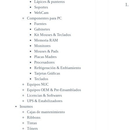
Memoria RAM
Lápices & punteros
Monitores
Soportes
Mouses & Pads
WebCam
Placas Madres
Componentes para PC
Fuentes
Procesadores
Gabinetes
Refrigeración &
Kit Mouses & Teclados
Enfriamiento
Memoria RAM
Tarjetas Gráficas
Monitores
Teclados
Mouses & Pads
Equipos NUC
Placas Madres
Equipos OEM & Pre-
Procesadores
Ensamblados
Refrigeración & Enfriamiento
Licencias & Softwares
Tarjetas Gráficas
UPS & Estabilizadores
Teclados
Insumos
Equipos NUC
Cajas de mantenimiento
Equipos OEM & Pre-Ensamblados
Ribbons
Licencias & Softwares
Tintas
UPS & Estabilizadores
Tóners
Insumos
Varios
Cajas de mantenimiento
Network
Ribbons
Accesorios Redes
Tintas
Adaptadores Bluetooth &
Tóners