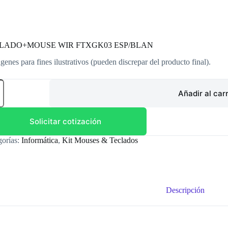
LADO+MOUSE WIR FTXGK03 ESP/BLAN
genes para fines ilustrativos (pueden discrepar del producto final).
LADO+MOUSE
Añadir al carr
GK03
/BLAN
dad
Solicitar cotización
gorías:
Informática
,
Kit Mouses & Teclados
Descripción