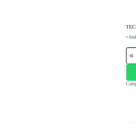
TEC
• Imá
TEC
WIR
FTX
ESP
canti
Cate