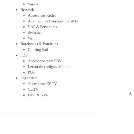
WiFi
Varios
NAS & Servidores
Network
Switches
Accesorios Redes
WiFi
Adaptadores Bluetooth & WiFi
Notebooks & Portátiles
NAS & Servidores
Cargador para notebook
Switches
Cooling Pad
WiFi
PDV
Notebooks & Portátiles
Accesorios para PDV
Cooling Pad
PDV
Lector de códigos de barra
Accesorios para PDV
POS
Lector de códigos de barra
Seguridad
POS
Accesorios CCTV
Seguridad
CCTV
Accesorios CCTV
DVR & NVR
CCTV
Sin categorizar
DVR & NVR