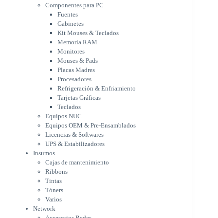
Monitores
Componentes para PC
Mouses & Pads
Fuentes
Placas Madres
Gabinetes
Procesadores
Kit Mouses & Teclados
Refrigeración & Enfriamiento
Memoria RAM
Tarjetas Gráficas
Monitores
Teclados
Mouses & Pads
Equipos NUC
Placas Madres
Equipos OEM & Pre-Ensamblados
Procesadores
Licencias & Softwares
Refrigeración & Enfriamiento
Tarjetas Gráficas
UPS & Estabilizadores
Teclados
Insumos
Equipos NUC
Cajas de mantenimiento
Equipos OEM & Pre-Ensamblados
Ribbons
Licencias & Softwares
Tintas
UPS & Estabilizadores
Tóners
Insumos
Varios
Cajas de mantenimiento
Network
Ribbons
Accesorios Redes
Tintas
Adaptadores Bluetooth & WiFi
Tóners
NAS & Servidores
Varios
Switches
Network
WiFi
Accesorios Redes