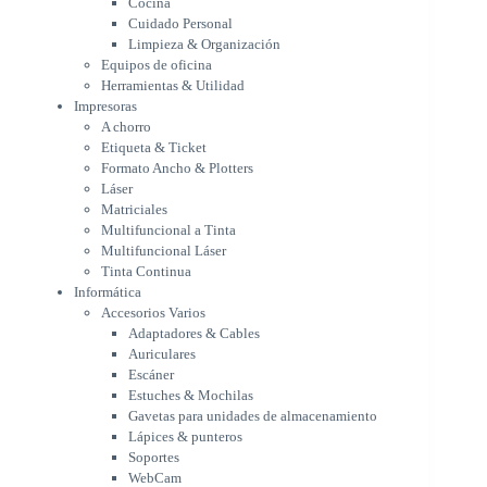
Cocina
Formato Ancho & Plotters
Cuidado Personal
Láser
Limpieza & Organización
Matriciales
Equipos de oficina
Multifuncional a Tinta
Herramientas & Utilidad
Multifuncional Láser
Impresoras
Tinta Continua
A chorro
Informática
Etiqueta & Ticket
Accesorios Varios
Formato Ancho & Plotters
Adaptadores & Cables
Láser
Auriculares
Matriciales
Multifuncional a Tinta
Escáner
Multifuncional Láser
Estuches & Mochilas
Tinta Continua
Gavetas para unidades de
Informática
almacenamiento
Accesorios Varios
Lápices & punteros
Adaptadores & Cables
Soportes
Auriculares
WebCam
Escáner
Componentes para PC
Estuches & Mochilas
Fuentes
Gavetas para unidades de almacenamiento
Gabinetes
Lápices & punteros
Kit Mouses & Teclados
Soportes
Memoria RAM
WebCam