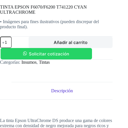
TINTA EPSON F6070/F6200 T741220 CYAN
ULTRACHROME
• Imágenes para fines ilustrativos (pueden discrepar del
producto final).
TINTA
Añadir al carrito
EPSON
F6070/F6200
T741220
Solicitar cotización
CYAN
Categorías:
Insumos
,
Tintas
ULTRACHROME
cantidad
Descripción
La tinta Epson UltraChrome DS produce una gama de colores
extrema con densidad de negro mejorada para negros ricos y