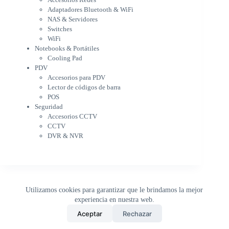
Notebooks & Portátiles
Adaptadores Bluetooth & WiFi
Cargador para notebook
NAS & Servidores
Cooling Pad
Switches
PDV
WiFi
Accesorios para PDV
Notebooks & Portátiles
Lector de códigos de barra
Cooling Pad
PDV
POS
Accesorios para PDV
Seguridad
Lector de códigos de barra
Accesorios CCTV
POS
CCTV
Seguridad
DVR & NVR
Accesorios CCTV
Sin categorizar
CCTV
DVR & NVR
Utilizamos cookies para garantizar que le brindamos la mejor
experiencia en nuestra web.
0
Aceptar
Rechazar
Inicio
Tienda
Buscar
Carrito
WhatsApp
Copyright © 2026 - DistriPRONTO