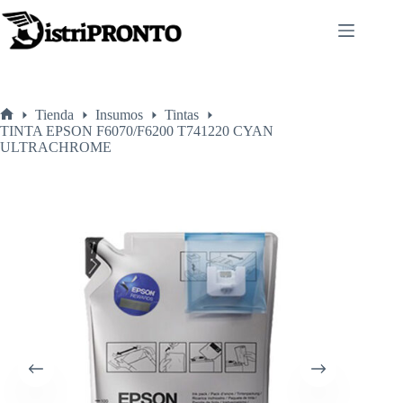
Saltar
al
contenido
Tienda
Insumos
Tintas
Inicio
TINTA EPSON F6070/F6200 T741220 CYAN
ULTRACHROME