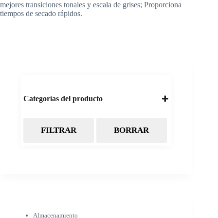
mejores transiciones tonales y escala de grises; Proporciona
tiempos de secado rápidos.
Categorías del producto
FILTRAR
BORRAR
Almacenamiento
Cintas Backup LTO
Discos Duros
Discos Externos
Pendrive
SSD
SSD Externo
Tarjetas de memoria
Electrónica
Almacenamiento