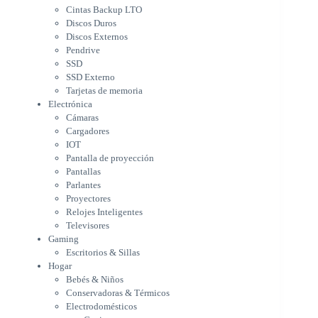
Cámaras
Cintas Backup LTO
Cargadores
Discos Duros
IOT
Discos Externos
Pantalla de proyección
Pendrive
Pantallas
SSD
Parlantes
SSD Externo
Proyectores
Tarjetas de memoria
Relojes Inteligentes
Electrónica
Televisores
Cámaras
Gaming
Cargadores
Escritorios & Sillas
IOT
Hogar
Pantalla de proyección
Bebés & Niños
Pantallas
Conservadoras & Térmicos
Parlantes
Proyectores
Electrodomésticos
Relojes Inteligentes
Cocina
Televisores
Cuidado Personal
Gaming
Limpieza & Organización
Escritorios & Sillas
Equipos de oficina
Hogar
Herramientas & Utilidad
Bebés & Niños
Impresoras
Conservadoras & Térmicos
A chorro
Electrodomésticos
Etiqueta & Ticket