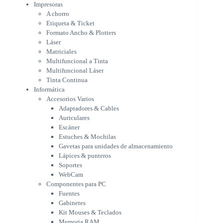
Multifuncional Láser
Impresoras
Tinta Continua
A chorro
Informática
Etiqueta & Ticket
Accesorios Varios
Formato Ancho & Plotters
Adaptadores & Cables
Láser
Auriculares
Matriciales
Multifuncional a Tinta
Escáner
Multifuncional Láser
Estuches & Mochilas
Tinta Continua
Gavetas para unidades de
Informática
almacenamiento
Accesorios Varios
Lápices & punteros
Adaptadores & Cables
Soportes
Auriculares
WebCam
Escáner
Componentes para PC
Estuches & Mochilas
Fuentes
Gavetas para unidades de almacenamiento
Gabinetes
Lápices & punteros
Kit Mouses & Teclados
Soportes
Memoria RAM
WebCam
Monitores
Componentes para PC
Mouses & Pads
Fuentes
Placas Madres
Gabinetes
Procesadores
Kit Mouses & Teclados
Refrigeración & Enfriamiento
Memoria RAM