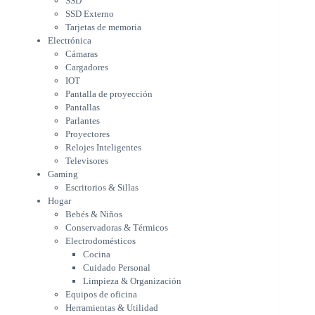
SSD
Parlantes
SSD Externo
Proyectores
Tarjetas de memoria
Relojes Inteligentes
Electrónica
Televisores
Cámaras
Gaming
Cargadores
Escritorios & Sillas
IOT
Hogar
Pantalla de proyección
Bebés & Niños
Pantallas
Conservadoras & Térmicos
Parlantes
Proyectores
Electrodomésticos
Relojes Inteligentes
Cocina
Televisores
Cuidado Personal
Gaming
Limpieza & Organización
Escritorios & Sillas
Equipos de oficina
Hogar
Herramientas & Utilidad
Bebés & Niños
Impresoras
Conservadoras & Térmicos
A chorro
Electrodomésticos
Etiqueta & Ticket
Cocina
Formato Ancho & Plotters
Cuidado Personal
Láser
Limpieza & Organización
Matriciales
Equipos de oficina
Multifuncional a Tinta
Herramientas & Utilidad