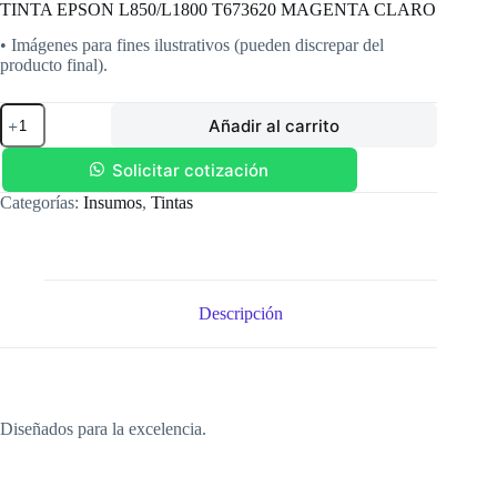
TINTA EPSON L850/L1800 T673620 MAGENTA CLARO
• Imágenes para fines ilustrativos (pueden discrepar del
producto final).
TINTA
Añadir al carrito
EPSON
L850/L1800
T673620
Solicitar cotización
MAGENTA
Categorías:
Insumos
,
Tintas
CLARO
cantidad
Descripción
Diseñados para la excelencia.