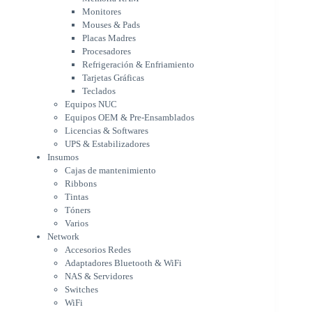
Tarjetas Gráficas
Monitores
Teclados
Mouses & Pads
Equipos NUC
Placas Madres
Equipos OEM & Pre-Ensamblados
Procesadores
Licencias & Softwares
Refrigeración & Enfriamiento
Tarjetas Gráficas
UPS & Estabilizadores
Teclados
Insumos
Equipos NUC
Cajas de mantenimiento
Equipos OEM & Pre-Ensamblados
Ribbons
Licencias & Softwares
Tintas
UPS & Estabilizadores
Tóners
Insumos
Varios
Cajas de mantenimiento
Network
Ribbons
Accesorios Redes
Tintas
Adaptadores Bluetooth & WiFi
Tóners
NAS & Servidores
Varios
Switches
Network
WiFi
Accesorios Redes
Notebooks & Portátiles
Adaptadores Bluetooth & WiFi
Cargador para notebook
NAS & Servidores
Cooling Pad
Switches
PDV
WiFi