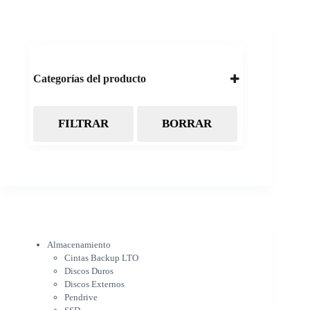
Categorías del producto
FILTRAR
BORRAR
Almacenamiento
Cintas Backup LTO
Discos Duros
Discos Externos
Pendrive
SSD
SSD Externo
Tarjetas de memoria
Electrónica
Almacenamiento
Cámaras
Cintas Backup LTO
Cargadores
Discos Duros
IOT
Discos Externos
Pantalla de proyección
Pendrive
Pantallas