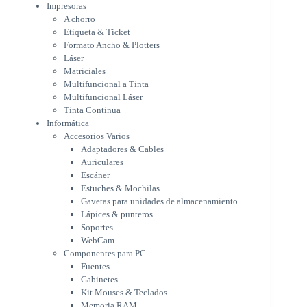
Multifuncional Láser
Impresoras
Tinta Continua
A chorro
Informática
Etiqueta & Ticket
Accesorios Varios
Formato Ancho & Plotters
Adaptadores & Cables
Láser
Auriculares
Matriciales
Multifuncional a Tinta
Escáner
Multifuncional Láser
Estuches & Mochilas
Tinta Continua
Gavetas para unidades de
Informática
almacenamiento
Accesorios Varios
Lápices & punteros
Adaptadores & Cables
Soportes
Auriculares
WebCam
Escáner
Componentes para PC
Estuches & Mochilas
Fuentes
Gavetas para unidades de almacenamiento
Gabinetes
Lápices & punteros
Kit Mouses & Teclados
Soportes
Memoria RAM
WebCam
Monitores
Componentes para PC
Mouses & Pads
Fuentes
Placas Madres
Gabinetes
Procesadores
Kit Mouses & Teclados
Refrigeración & Enfriamiento
Memoria RAM