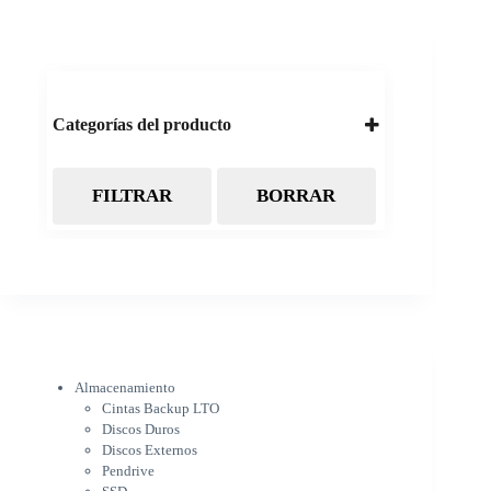
Categorías del producto
FILTRAR
BORRAR
Almacenamiento
Cintas Backup LTO
Discos Duros
Discos Externos
Pendrive
SSD
SSD Externo
Tarjetas de memoria
Electrónica
Almacenamiento
Cámaras
Cintas Backup LTO
Cargadores
Discos Duros
IOT
Discos Externos
Pantalla de proyección
Pendrive
Pantallas