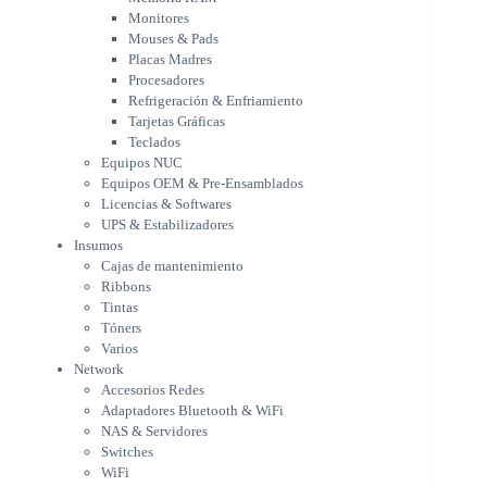
Tarjetas Gráficas
Monitores
Teclados
Mouses & Pads
Equipos NUC
Placas Madres
Equipos OEM & Pre-Ensamblados
Procesadores
Licencias & Softwares
Refrigeración & Enfriamiento
Tarjetas Gráficas
UPS & Estabilizadores
Teclados
Insumos
Equipos NUC
Cajas de mantenimiento
Equipos OEM & Pre-Ensamblados
Ribbons
Licencias & Softwares
Tintas
UPS & Estabilizadores
Tóners
Insumos
Varios
Cajas de mantenimiento
Network
Ribbons
Accesorios Redes
Tintas
Adaptadores Bluetooth & WiFi
Tóners
NAS & Servidores
Varios
Switches
Network
WiFi
Accesorios Redes
Notebooks & Portátiles
Adaptadores Bluetooth & WiFi
Cargador para notebook
NAS & Servidores
Cooling Pad
Switches
PDV
WiFi