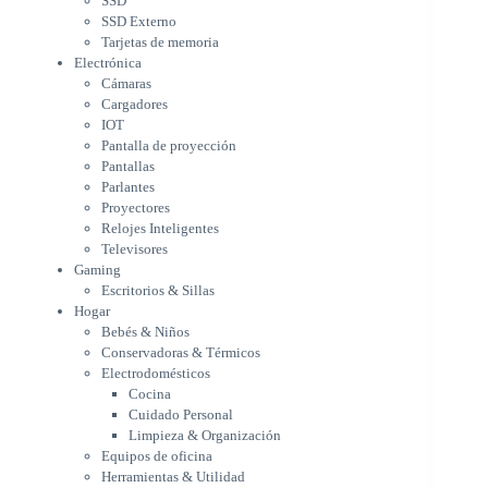
SSD
Parlantes
SSD Externo
Proyectores
Tarjetas de memoria
Relojes Inteligentes
Electrónica
Televisores
Cámaras
Gaming
Cargadores
Escritorios & Sillas
IOT
Hogar
Pantalla de proyección
Bebés & Niños
Pantallas
Conservadoras & Térmicos
Parlantes
Proyectores
Electrodomésticos
Relojes Inteligentes
Cocina
Televisores
Cuidado Personal
Gaming
Limpieza & Organización
Escritorios & Sillas
Equipos de oficina
Hogar
Herramientas & Utilidad
Bebés & Niños
Impresoras
Conservadoras & Térmicos
A chorro
Electrodomésticos
Etiqueta & Ticket
Cocina
Formato Ancho & Plotters
Cuidado Personal
Láser
Limpieza & Organización
Matriciales
Equipos de oficina
Multifuncional a Tinta
Herramientas & Utilidad