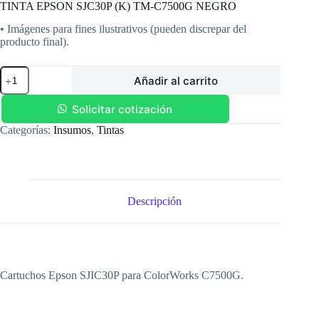
TINTA EPSON SJC30P (K) TM-C7500G NEGRO
• Imágenes para fines ilustrativos (pueden discrepar del
producto final).
TINTA
Añadir al carrito
EPSON
SJC30P
(K)
Solicitar cotización
TM-
Categorías:
Insumos
,
Tintas
C7500G
NEGRO
cantidad
Descripción
Cartuchos Epson SJIC30P para ColorWorks C7500G.