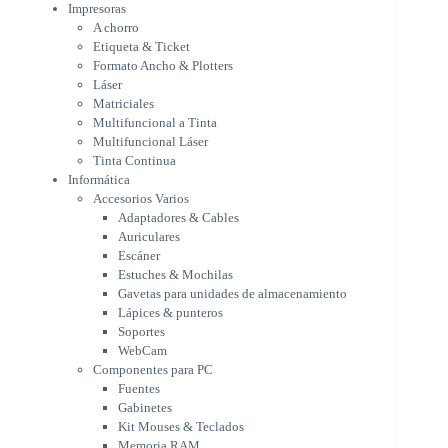
Multifuncional Láser
Impresoras
Tinta Continua
A chorro
Informática
Etiqueta & Ticket
Accesorios Varios
Formato Ancho & Plotters
Adaptadores & Cables
Láser
Auriculares
Matriciales
Multifuncional a Tinta
Escáner
Multifuncional Láser
Estuches & Mochilas
Tinta Continua
Gavetas para unidades de
Informática
almacenamiento
Accesorios Varios
Lápices & punteros
Adaptadores & Cables
Soportes
Auriculares
WebCam
Escáner
Componentes para PC
Estuches & Mochilas
Fuentes
Gavetas para unidades de almacenamiento
Gabinetes
Lápices & punteros
Kit Mouses & Teclados
Soportes
Memoria RAM
WebCam
Monitores
Componentes para PC
Mouses & Pads
Fuentes
Placas Madres
Gabinetes
Procesadores
Kit Mouses & Teclados
Refrigeración & Enfriamiento
Memoria RAM