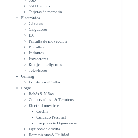
SSD
Parlantes
SSD Externo
Proyectores
Tarjetas de memoria
Relojes Inteligentes
Electrónica
Televisores
Cámaras
Gaming
Cargadores
Escritorios & Sillas
IOT
Hogar
Pantalla de proyección
Bebés & Niños
Pantallas
Conservadoras & Térmicos
Parlantes
Proyectores
Electrodomésticos
Relojes Inteligentes
Cocina
Televisores
Cuidado Personal
Gaming
Limpieza & Organización
Escritorios & Sillas
Equipos de oficina
Hogar
Herramientas & Utilidad
Bebés & Niños
Impresoras
Conservadoras & Térmicos
A chorro
Electrodomésticos
Etiqueta & Ticket
Cocina
Formato Ancho & Plotters
Cuidado Personal
Láser
Limpieza & Organización
Matriciales
Equipos de oficina
Multifuncional a Tinta
Herramientas & Utilidad