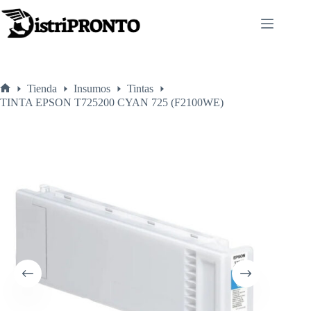
Saltar
al
contenido
Tienda
Insumos
Tintas
Inicio
TINTA EPSON T725200 CYAN 725 (F2100WE)