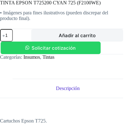
TINTA EPSON T725200 CYAN 725 (F2100WE)
• Imágenes para fines ilustrativos (pueden discrepar del
producto final).
TINTA
Añadir al carrito
EPSON
T725200
CYAN
Solicitar cotización
725
Categorías:
Insumos
,
Tintas
(F2100WE)
cantidad
Descripción
Cartuchos Epson T725.