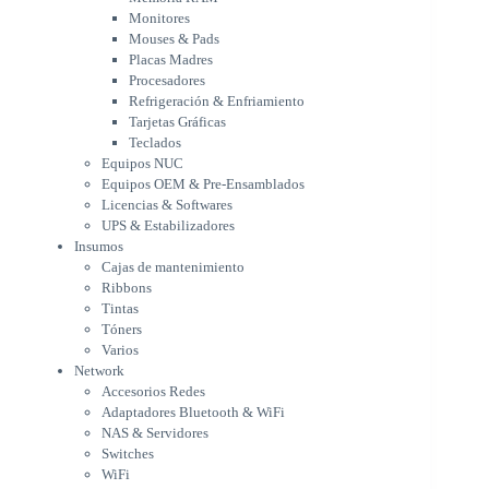
Tarjetas Gráficas
Monitores
Teclados
Mouses & Pads
Equipos NUC
Placas Madres
Equipos OEM & Pre-Ensamblados
Procesadores
Licencias & Softwares
Refrigeración & Enfriamiento
Tarjetas Gráficas
UPS & Estabilizadores
Teclados
Insumos
Equipos NUC
Cajas de mantenimiento
Equipos OEM & Pre-Ensamblados
Ribbons
Licencias & Softwares
Tintas
UPS & Estabilizadores
Tóners
Insumos
Varios
Cajas de mantenimiento
Network
Ribbons
Accesorios Redes
Tintas
Adaptadores Bluetooth & WiFi
Tóners
NAS & Servidores
Varios
Switches
Network
WiFi
Accesorios Redes
Notebooks & Portátiles
Adaptadores Bluetooth & WiFi
Cargador para notebook
NAS & Servidores
Cooling Pad
Switches
PDV
WiFi