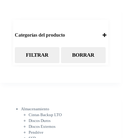
Categorías del producto
FILTRAR
BORRAR
Almacenamiento
Cintas Backup LTO
Discos Duros
Discos Externos
Pendrive
SSD
SSD Externo
Tarjetas de memoria
Electrónica
Almacenamiento
Cámaras
Cintas Backup LTO
Cargadores
Discos Duros
IOT
Discos Externos
Pantalla de proyección
Pendrive
Pantallas