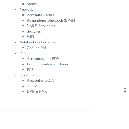
WiFi
Varios
NAS & Servidores
Network
Switches
Accesorios Redes
WiFi
Adaptadores Bluetooth & WiFi
Notebooks & Portátiles
NAS & Servidores
Cargador para notebook
Switches
Cooling Pad
WiFi
PDV
Notebooks & Portátiles
Accesorios para PDV
Cooling Pad
PDV
Lector de códigos de barra
Accesorios para PDV
POS
Lector de códigos de barra
Seguridad
POS
Accesorios CCTV
Seguridad
CCTV
Accesorios CCTV
DVR & NVR
CCTV
Sin categorizar
DVR & NVR