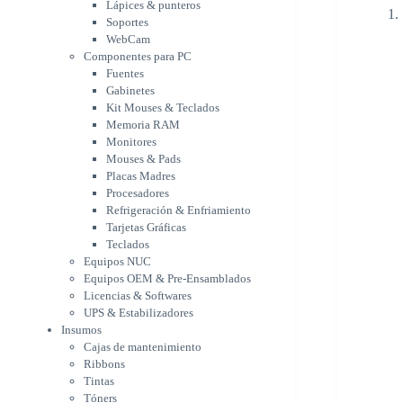
Memoria RAM
Lápices & punteros
Monitores
Soportes
Mouses & Pads
WebCam
Placas Madres
Componentes para PC
Fuentes
Procesadores
Gabinetes
Refrigeración &
Kit Mouses & Teclados
Enfriamiento
Memoria RAM
Tarjetas Gráficas
Monitores
Teclados
Mouses & Pads
Equipos NUC
Placas Madres
Equipos OEM & Pre-
Procesadores
Ensamblados
Refrigeración & Enfriamiento
Licencias & Softwares
Tarjetas Gráficas
UPS & Estabilizadores
Teclados
Insumos
Equipos NUC
Cajas de mantenimiento
Equipos OEM & Pre-Ensamblados
Ribbons
Licencias & Softwares
Tintas
UPS & Estabilizadores
Tóners
Insumos
Varios
Cajas de mantenimiento
Network
Ribbons
Accesorios Redes
Tintas
Adaptadores Bluetooth &
Tóners