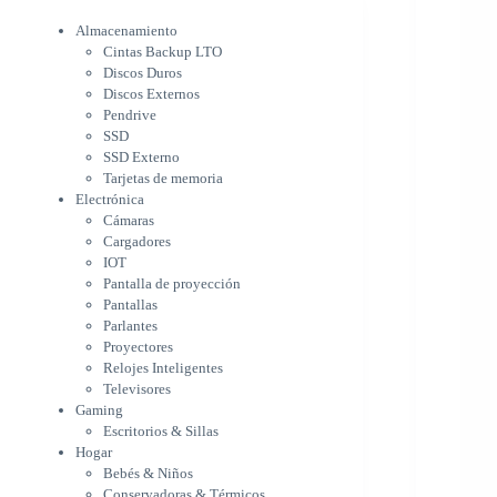
Electrónica
Cámaras
Almacenamiento
Cargadores
Cintas Backup LTO
IOT
Discos Duros
Pantalla de proyección
Discos Externos
Pantallas
Pendrive
Parlantes
SSD
Proyectores
SSD Externo
Tarjetas de memoria
Relojes Inteligentes
Electrónica
Televisores
Cámaras
Gaming
Cargadores
Escritorios & Sillas
IOT
Hogar
Pantalla de proyección
Bebés & Niños
Pantallas
Conservadoras & Térmicos
Parlantes
Electrodomésticos
Proyectores
Cocina
Relojes Inteligentes
Cuidado Personal
Televisores
Limpieza & Organización
Gaming
Equipos de oficina
Escritorios & Sillas
Herramientas & Utilidad
Hogar
Impresoras
Bebés & Niños
A chorro
Conservadoras & Térmicos