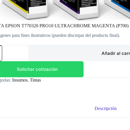
TA EPSON T770320 PRO10 ULTRACHROME MAGENTA (P700)
genes para fines ilustrativos (pueden discrepar del producto final).
TA
ON
Añadir al carr
320
10
RACHROME
Solicitar cotización
ENTA
0)
gorías:
Insumos
,
Tintas
dad
Descripción