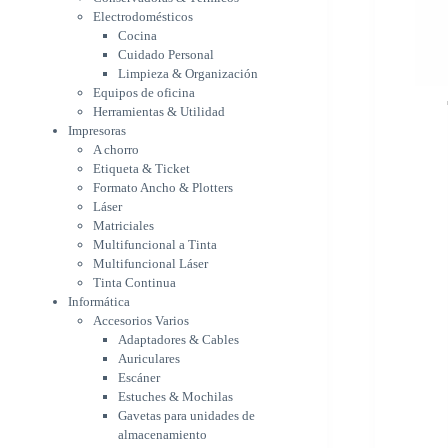
Etiqueta & Ticket
Electrodomésticos
Formato Ancho & Plotters
Cocina
Láser
Cuidado Personal
Matriciales
Limpieza & Organización
Equipos de oficina
Multifuncional a Tinta
Herramientas & Utilidad
Multifuncional Láser
Impresoras
Tinta Continua
A chorro
Informática
Etiqueta & Ticket
Accesorios Varios
Formato Ancho & Plotters
Adaptadores & Cables
Láser
Auriculares
Matriciales
Escáner
Multifuncional a Tinta
Estuches & Mochilas
Multifuncional Láser
Gavetas para unidades de
Tinta Continua
almacenamiento
Informática
Lápices & punteros
Accesorios Varios
Soportes
Adaptadores & Cables
WebCam
Auriculares
Componentes para PC
Escáner
Fuentes
Estuches & Mochilas
Gabinetes
Gavetas para unidades de
Kit Mouses & Teclados
almacenamiento