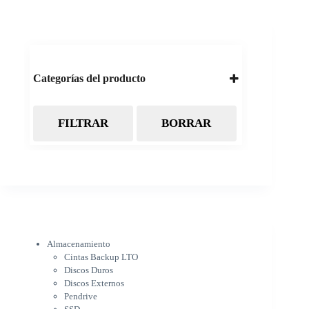
Categorías del producto
FILTRAR
BORRAR
Almacenamiento
Cintas Backup LTO
Discos Duros
Discos Externos
Pendrive
SSD
SSD Externo
Tarjetas de memoria
Electrónica
Almacenamiento
Cámaras
Cintas Backup LTO
Cargadores
Discos Duros
IOT
Discos Externos
Pantalla de proyección
Pendrive
Pantallas