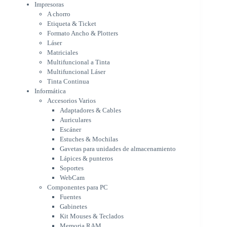
Multifuncional Láser
Impresoras
Tinta Continua
A chorro
Informática
Etiqueta & Ticket
Accesorios Varios
Formato Ancho & Plotters
Adaptadores & Cables
Láser
Auriculares
Matriciales
Multifuncional a Tinta
Escáner
Multifuncional Láser
Estuches & Mochilas
Tinta Continua
Gavetas para unidades de
Informática
almacenamiento
Accesorios Varios
Lápices & punteros
Adaptadores & Cables
Soportes
Auriculares
WebCam
Escáner
Componentes para PC
Estuches & Mochilas
Fuentes
Gavetas para unidades de almacenamiento
Gabinetes
Lápices & punteros
Kit Mouses & Teclados
Soportes
Memoria RAM
WebCam
Monitores
Componentes para PC
Mouses & Pads
Fuentes
Placas Madres
Gabinetes
Procesadores
Kit Mouses & Teclados
Refrigeración & Enfriamiento
Memoria RAM