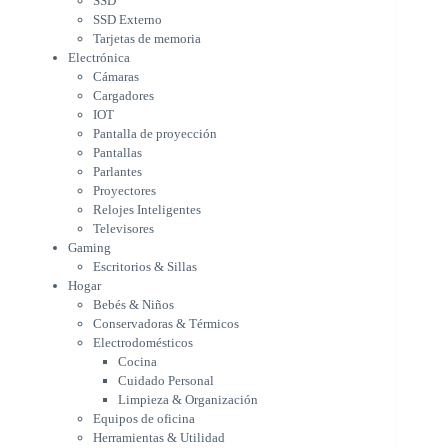
SSD
Parlantes
SSD Externo
Proyectores
Tarjetas de memoria
Relojes Inteligentes
Electrónica
Televisores
Cámaras
Gaming
Cargadores
Escritorios & Sillas
IOT
Hogar
Pantalla de proyección
Bebés & Niños
Pantallas
Conservadoras & Térmicos
Parlantes
Proyectores
Electrodomésticos
Relojes Inteligentes
Cocina
Televisores
Cuidado Personal
Gaming
Limpieza & Organización
Escritorios & Sillas
Equipos de oficina
Hogar
Herramientas & Utilidad
Bebés & Niños
Impresoras
Conservadoras & Térmicos
A chorro
Electrodomésticos
Etiqueta & Ticket
Cocina
Formato Ancho & Plotters
Cuidado Personal
Láser
Limpieza & Organización
Matriciales
Equipos de oficina
Multifuncional a Tinta
Herramientas & Utilidad