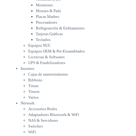
Tarjetas Gráficas
Monitores
Teclados
Mouses & Pads
Equipos NUC
Placas Madres
Equipos OEM & Pre-Ensamblados
Procesadores
Licencias & Softwares
Refrigeración & Enfriamiento
Tarjetas Gráficas
UPS & Estabilizadores
Teclados
Insumos
Equipos NUC
Cajas de mantenimiento
Equipos OEM & Pre-Ensamblados
Ribbons
Licencias & Softwares
Tintas
UPS & Estabilizadores
Tóners
Insumos
Varios
Cajas de mantenimiento
Network
Ribbons
Accesorios Redes
Tintas
Adaptadores Bluetooth & WiFi
Tóners
NAS & Servidores
Varios
Switches
Network
WiFi
Accesorios Redes
Notebooks & Portátiles
Adaptadores Bluetooth & WiFi
Cargador para notebook
NAS & Servidores
Cooling Pad
Switches
PDV
WiFi