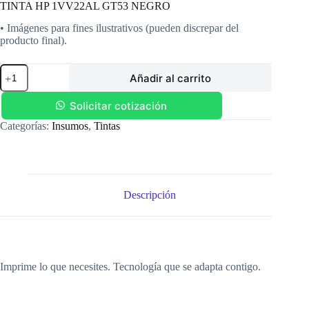
TINTA HP 1VV22AL GT53 NEGRO
• Imágenes para fines ilustrativos (pueden discrepar del
producto final).
TINTA
Añadir al carrito
HP
1VV22AL
GT53
Solicitar cotización
NEGRO
Categorías:
Insumos
,
Tintas
cantidad
Descripción
Imprime lo que necesites. Tecnología que se adapta contigo.