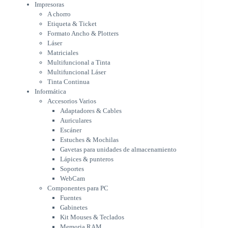
Multifuncional Láser
Impresoras
Tinta Continua
A chorro
Informática
Etiqueta & Ticket
Accesorios Varios
Formato Ancho & Plotters
Adaptadores & Cables
Láser
Auriculares
Matriciales
Multifuncional a Tinta
Escáner
Multifuncional Láser
Estuches & Mochilas
Tinta Continua
Gavetas para unidades de
Informática
almacenamiento
Accesorios Varios
Lápices & punteros
Adaptadores & Cables
Soportes
Auriculares
WebCam
Escáner
Componentes para PC
Estuches & Mochilas
Fuentes
Gavetas para unidades de almacenamiento
Gabinetes
Lápices & punteros
Kit Mouses & Teclados
Soportes
Memoria RAM
WebCam
Monitores
Componentes para PC
Mouses & Pads
Fuentes
Placas Madres
Gabinetes
Procesadores
Kit Mouses & Teclados
Refrigeración & Enfriamiento
Memoria RAM