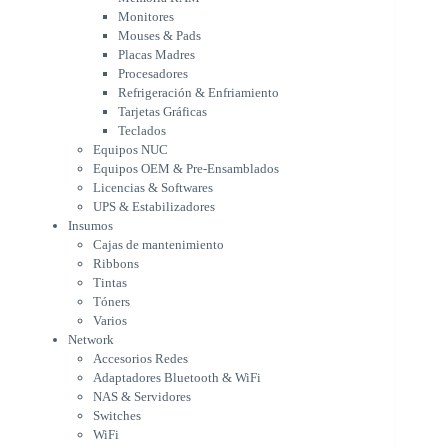
Tarjetas Gráficas
Monitores
Teclados
Mouses & Pads
Equipos NUC
Placas Madres
Equipos OEM & Pre-Ensamblados
Procesadores
Licencias & Softwares
Refrigeración & Enfriamiento
Tarjetas Gráficas
UPS & Estabilizadores
Teclados
Insumos
Equipos NUC
Cajas de mantenimiento
Equipos OEM & Pre-Ensamblados
Ribbons
Licencias & Softwares
Tintas
UPS & Estabilizadores
Tóners
Insumos
Varios
Cajas de mantenimiento
Network
Ribbons
Accesorios Redes
Tintas
Adaptadores Bluetooth & WiFi
Tóners
NAS & Servidores
Varios
Switches
Network
WiFi
Accesorios Redes
Notebooks & Portátiles
Adaptadores Bluetooth & WiFi
Cargador para notebook
NAS & Servidores
Cooling Pad
Switches
PDV
WiFi