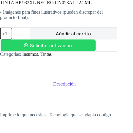
TINTA HP 932XL NEGRO CN053AL 22.5ML
• Imágenes para fines ilustrativos (pueden discrepar del
producto final).
TINTA
Añadir al carrito
HP
932XL
NEGRO
Solicitar cotización
CN053AL
Categorías:
Insumos
,
Tintas
22.5ML
cantidad
Descripción
Imprime lo que necesites. Tecnología que se adapta contigo.