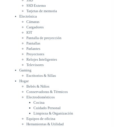
SSD
Parlantes
SSD Externo
Proyectores
Tarjetas de memoria
Relojes Inteligentes
Electrónica
Televisores
Cámaras
Gaming
Cargadores
Escritorios & Sillas
IOT
Hogar
Pantalla de proyección
Bebés & Niños
Pantallas
Conservadoras & Térmicos
Parlantes
Proyectores
Electrodomésticos
Relojes Inteligentes
Cocina
Televisores
Cuidado Personal
Gaming
Limpieza & Organización
Escritorios & Sillas
Equipos de oficina
Hogar
Herramientas & Utilidad
Bebés & Niños
Impresoras
Conservadoras & Térmicos
A chorro
Electrodomésticos
Etiqueta & Ticket
Cocina
Formato Ancho & Plotters
Cuidado Personal
Láser
Limpieza & Organización
Matriciales
Equipos de oficina
Multifuncional a Tinta
Herramientas & Utilidad