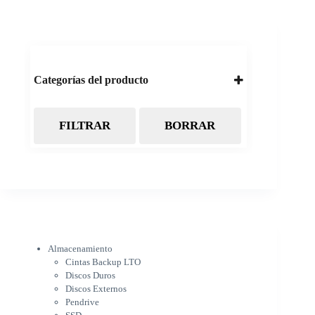
Categorías del producto
FILTRAR
BORRAR
Almacenamiento
Cintas Backup LTO
Discos Duros
Discos Externos
Pendrive
SSD
SSD Externo
Tarjetas de memoria
Electrónica
Almacenamiento
Cámaras
Cintas Backup LTO
Cargadores
Discos Duros
IOT
Discos Externos
Pantalla de proyección
Pendrive
Pantallas