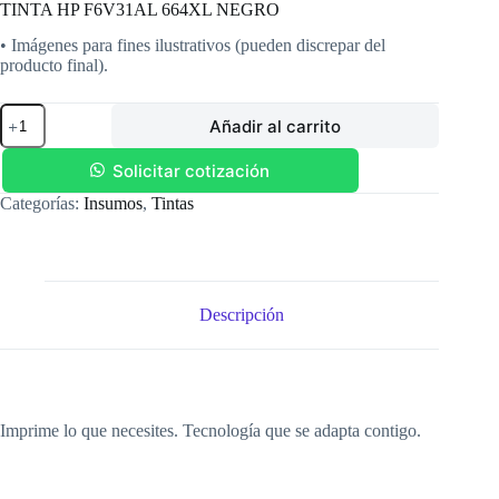
TINTA HP F6V31AL 664XL NEGRO
• Imágenes para fines ilustrativos (pueden discrepar del
producto final).
TINTA
Añadir al carrito
HP
F6V31AL
664XL
Solicitar cotización
NEGRO
Categorías:
Insumos
,
Tintas
cantidad
Descripción
Imprime lo que necesites. Tecnología que se adapta contigo.