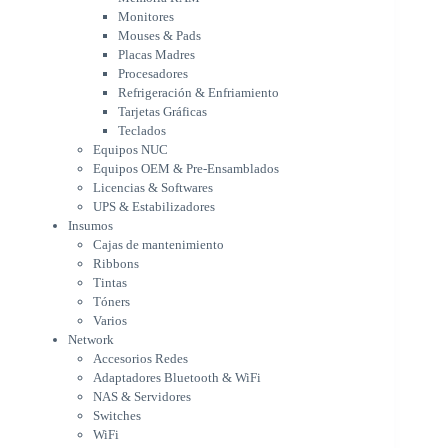
Tarjetas Gráficas
Monitores
Teclados
Mouses & Pads
Equipos NUC
Placas Madres
Equipos OEM & Pre-Ensamblados
Procesadores
Licencias & Softwares
Refrigeración & Enfriamiento
Tarjetas Gráficas
UPS & Estabilizadores
Teclados
Insumos
Equipos NUC
Cajas de mantenimiento
Equipos OEM & Pre-Ensamblados
Ribbons
Licencias & Softwares
Tintas
UPS & Estabilizadores
Tóners
Insumos
Varios
Cajas de mantenimiento
Network
Ribbons
Accesorios Redes
Tintas
Adaptadores Bluetooth & WiFi
Tóners
NAS & Servidores
Varios
Switches
Network
WiFi
Accesorios Redes
Notebooks & Portátiles
Adaptadores Bluetooth & WiFi
Cargador para notebook
NAS & Servidores
Cooling Pad
Switches
PDV
WiFi