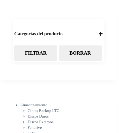
Categorías del producto
FILTRAR
BORRAR
Almacenamiento
Cintas Backup LTO
Discos Duros
Discos Externos
Pendrive
SSD
SSD Externo
Tarjetas de memoria
Electrónica
Almacenamiento
Cámaras
Cintas Backup LTO
Cargadores
Discos Duros
IOT
Discos Externos
Pantalla de proyección
Pendrive
Pantallas