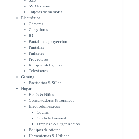
SSD
Parlantes
SSD Externo
Proyectores
Tarjetas de memoria
Relojes Inteligentes
Electrónica
Televisores
Cámaras
Gaming
Cargadores
Escritorios & Sillas
IOT
Hogar
Pantalla de proyección
Bebés & Niños
Pantallas
Conservadoras & Térmicos
Parlantes
Proyectores
Electrodomésticos
Relojes Inteligentes
Cocina
Televisores
Cuidado Personal
Gaming
Limpieza & Organización
Escritorios & Sillas
Equipos de oficina
Hogar
Herramientas & Utilidad
Bebés & Niños
Impresoras
Conservadoras & Térmicos
A chorro
Electrodomésticos
Etiqueta & Ticket
Cocina
Formato Ancho & Plotters
Cuidado Personal
Láser
Limpieza & Organización
Matriciales
Equipos de oficina
Multifuncional a Tinta
Herramientas & Utilidad