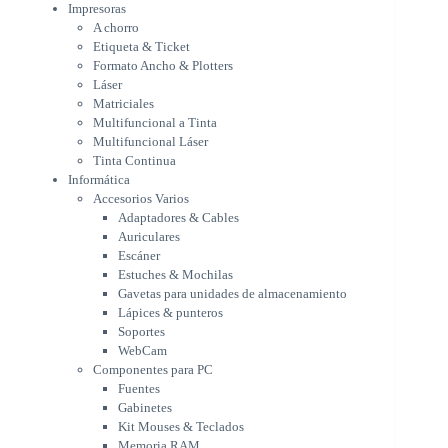
Multifuncional Láser
Impresoras
Tinta Continua
A chorro
Informática
Etiqueta & Ticket
Accesorios Varios
Formato Ancho & Plotters
Adaptadores & Cables
Láser
Auriculares
Matriciales
Multifuncional a Tinta
Escáner
Multifuncional Láser
Estuches & Mochilas
Tinta Continua
Gavetas para unidades de
Informática
almacenamiento
Accesorios Varios
Lápices & punteros
Adaptadores & Cables
Soportes
Auriculares
WebCam
Escáner
Componentes para PC
Estuches & Mochilas
Fuentes
Gavetas para unidades de almacenamiento
Gabinetes
Lápices & punteros
Kit Mouses & Teclados
Soportes
Memoria RAM
WebCam
Monitores
Componentes para PC
Mouses & Pads
Fuentes
Placas Madres
Gabinetes
Procesadores
Kit Mouses & Teclados
Refrigeración & Enfriamiento
Memoria RAM