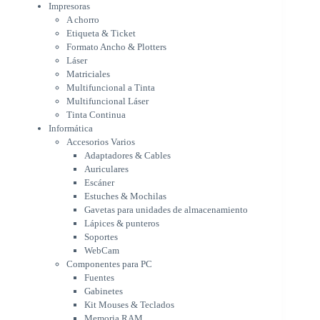
Multifuncional Láser
Impresoras
Tinta Continua
A chorro
Informática
Etiqueta & Ticket
Accesorios Varios
Formato Ancho & Plotters
Adaptadores & Cables
Láser
Auriculares
Matriciales
Multifuncional a Tinta
Escáner
Multifuncional Láser
Estuches & Mochilas
Tinta Continua
Gavetas para unidades de
Informática
almacenamiento
Accesorios Varios
Lápices & punteros
Adaptadores & Cables
Soportes
Auriculares
WebCam
Escáner
Componentes para PC
Estuches & Mochilas
Fuentes
Gavetas para unidades de almacenamiento
Gabinetes
Lápices & punteros
Kit Mouses & Teclados
Soportes
Memoria RAM
WebCam
Monitores
Componentes para PC
Mouses & Pads
Fuentes
Placas Madres
Gabinetes
Procesadores
Kit Mouses & Teclados
Refrigeración & Enfriamiento
Memoria RAM