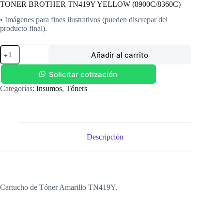
TONER BROTHER TN419Y YELLOW (8900C/8360C)
• Imágenes para fines ilustrativos (pueden discrepar del
producto final).
TONER
Añadir al carrito
BROTHER
TN419Y
YELLOW
Solicitar cotización
(8900C/8360C)
Categorías:
Insumos
,
Tóners
cantidad
Descripción
Cartucho de Tóner Amarillo TN419Y.