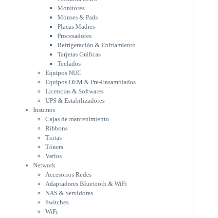
Tarjetas Gráficas
Monitores
Teclados
Mouses & Pads
Equipos NUC
Placas Madres
Equipos OEM & Pre-Ensamblados
Procesadores
Licencias & Softwares
Refrigeración & Enfriamiento
Tarjetas Gráficas
UPS & Estabilizadores
Teclados
Insumos
Equipos NUC
Cajas de mantenimiento
Equipos OEM & Pre-Ensamblados
Ribbons
Licencias & Softwares
Tintas
UPS & Estabilizadores
Tóners
Insumos
Varios
Cajas de mantenimiento
Network
Ribbons
Accesorios Redes
Tintas
Adaptadores Bluetooth & WiFi
Tóners
NAS & Servidores
Varios
Switches
Network
WiFi
Accesorios Redes
Notebooks & Portátiles
Adaptadores Bluetooth & WiFi
Cargador para notebook
NAS & Servidores
Cooling Pad
Switches
PDV
WiFi