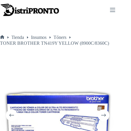
Saltar
al
contenido
Tienda
Insumos
Tóners
Inicio
TONER BROTHER TN419Y YELLOW (8900C/8360C)