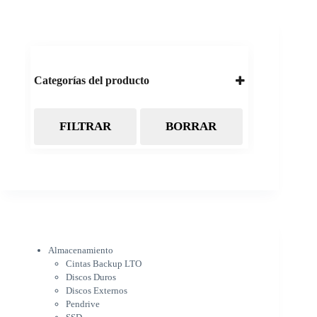
Categorías del producto
FILTRAR
BORRAR
Almacenamiento
Cintas Backup LTO
Discos Duros
Discos Externos
Pendrive
SSD
SSD Externo
Tarjetas de memoria
Electrónica
Almacenamiento
Cámaras
Cintas Backup LTO
Cargadores
Discos Duros
IOT
Discos Externos
Pantalla de proyección
Pendrive
Pantallas