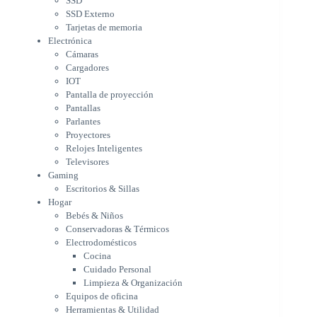
SSD
Parlantes
SSD Externo
Proyectores
Tarjetas de memoria
Relojes Inteligentes
Electrónica
Televisores
Cámaras
Gaming
Cargadores
Escritorios & Sillas
IOT
Hogar
Pantalla de proyección
Bebés & Niños
Pantallas
Conservadoras & Térmicos
Parlantes
Proyectores
Electrodomésticos
Relojes Inteligentes
Cocina
Televisores
Cuidado Personal
Gaming
Limpieza & Organización
Escritorios & Sillas
Equipos de oficina
Hogar
Herramientas & Utilidad
Bebés & Niños
Impresoras
Conservadoras & Térmicos
A chorro
Electrodomésticos
Etiqueta & Ticket
Cocina
Formato Ancho & Plotters
Cuidado Personal
Láser
Limpieza & Organización
Matriciales
Equipos de oficina
Multifuncional a Tinta
Herramientas & Utilidad