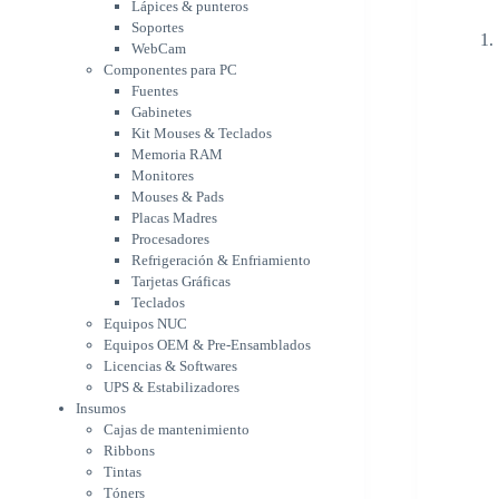
Memoria RAM
Lápices & punteros
Monitores
Soportes
Mouses & Pads
WebCam
Placas Madres
Componentes para PC
Fuentes
Procesadores
Gabinetes
Refrigeración &
Kit Mouses & Teclados
Enfriamiento
Memoria RAM
Tarjetas Gráficas
Monitores
Teclados
Mouses & Pads
Equipos NUC
Placas Madres
Equipos OEM & Pre-
Procesadores
Ensamblados
Refrigeración & Enfriamiento
Licencias & Softwares
Tarjetas Gráficas
UPS & Estabilizadores
Teclados
Insumos
Equipos NUC
Cajas de mantenimiento
Equipos OEM & Pre-Ensamblados
Ribbons
Licencias & Softwares
Tintas
UPS & Estabilizadores
Tóners
Insumos
Varios
Cajas de mantenimiento
Network
Ribbons
Accesorios Redes
Tintas
Adaptadores Bluetooth &
Tóners