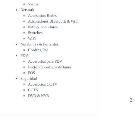
WiFi
Varios
NAS & Servidores
Network
Switches
Accesorios Redes
WiFi
Adaptadores Bluetooth & WiFi
Notebooks & Portátiles
NAS & Servidores
Cargador para notebook
Switches
Cooling Pad
WiFi
PDV
Notebooks & Portátiles
Accesorios para PDV
Cooling Pad
PDV
Lector de códigos de barra
Accesorios para PDV
POS
Lector de códigos de barra
Seguridad
POS
Accesorios CCTV
Seguridad
CCTV
Accesorios CCTV
DVR & NVR
CCTV
Sin categorizar
DVR & NVR