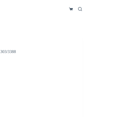
Carro
de
compra
303/3388