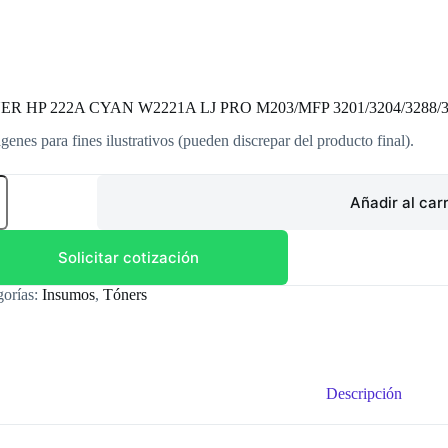
R HP 222A CYAN W2221A LJ PRO M203/MFP 3201/3204/3288/3
genes para fines ilustrativos (pueden discrepar del producto final).
ER
Añadir al carr
N
21A
Solicitar cotización
gorías:
Insumos
,
Tóners
3/MFP
/3204/3288/3303/3388
dad
Descripción