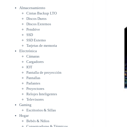
Electrónica
Cámaras
Almacenamiento
Cargadores
Cintas Backup LTO
IOT
Discos Duros
Pantalla de proyección
Discos Externos
Pantallas
Pendrive
Parlantes
SSD
Proyectores
SSD Externo
Tarjetas de memoria
Relojes Inteligentes
Electrónica
Televisores
Cámaras
Gaming
Cargadores
Escritorios & Sillas
IOT
Hogar
Pantalla de proyección
Bebés & Niños
Pantallas
Conservadoras & Térmicos
Parlantes
Electrodomésticos
Proyectores
Cocina
Relojes Inteligentes
Cuidado Personal
Televisores
Limpieza & Organización
Gaming
Equipos de oficina
Escritorios & Sillas
Herramientas & Utilidad
Hogar
Impresoras
Bebés & Niños
A chorro
Conservadoras & Térmicos