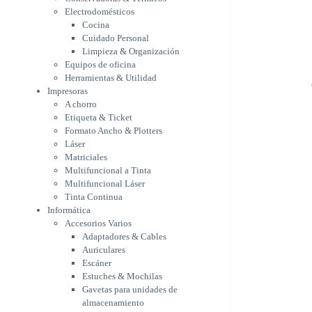
Etiqueta & Ticket
Electrodomésticos
Formato Ancho & Plotters
Cocina
Láser
Cuidado Personal
Matriciales
Limpieza & Organización
Equipos de oficina
Multifuncional a Tinta
Herramientas & Utilidad
Multifuncional Láser
Impresoras
Tinta Continua
A chorro
Informática
Etiqueta & Ticket
Accesorios Varios
Formato Ancho & Plotters
Adaptadores & Cables
Láser
Auriculares
Matriciales
Escáner
Multifuncional a Tinta
Estuches & Mochilas
Multifuncional Láser
Gavetas para unidades de
Tinta Continua
almacenamiento
Informática
Lápices & punteros
Accesorios Varios
Soportes
Adaptadores & Cables
WebCam
Auriculares
Componentes para PC
Escáner
Fuentes
Estuches & Mochilas
Gabinetes
Gavetas para unidades de
Kit Mouses & Teclados
almacenamiento