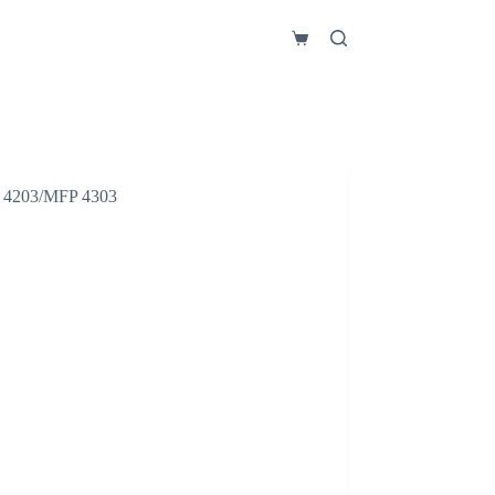
Carro
de
compra
4203/MFP 4303