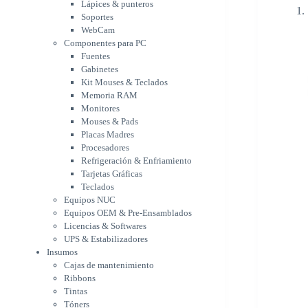
Memoria RAM
Lápices & punteros
Monitores
Soportes
Mouses & Pads
WebCam
Placas Madres
Componentes para PC
Fuentes
Procesadores
Gabinetes
Refrigeración &
Kit Mouses & Teclados
Enfriamiento
Memoria RAM
Tarjetas Gráficas
Monitores
Teclados
Mouses & Pads
Equipos NUC
Placas Madres
Equipos OEM & Pre-
Procesadores
Ensamblados
Refrigeración & Enfriamiento
Licencias & Softwares
Tarjetas Gráficas
UPS & Estabilizadores
Teclados
Insumos
Equipos NUC
Cajas de mantenimiento
Equipos OEM & Pre-Ensamblados
Ribbons
Licencias & Softwares
Tintas
UPS & Estabilizadores
Tóners
Insumos
Varios
Cajas de mantenimiento
Network
Ribbons
Accesorios Redes
Tintas
Adaptadores Bluetooth &
Tóners