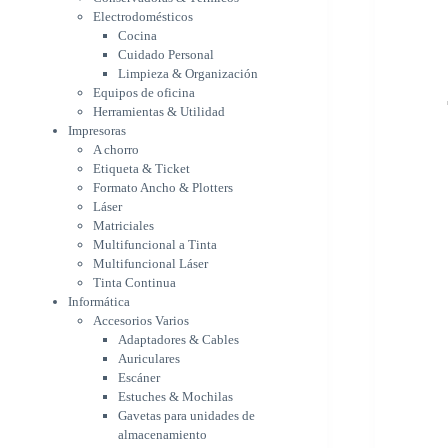
Etiqueta & Ticket
Electrodomésticos
Formato Ancho & Plotters
Cocina
Láser
Cuidado Personal
Matriciales
Limpieza & Organización
Equipos de oficina
Multifuncional a Tinta
Herramientas & Utilidad
Multifuncional Láser
Impresoras
Tinta Continua
A chorro
Informática
Etiqueta & Ticket
Accesorios Varios
Formato Ancho & Plotters
Adaptadores & Cables
Láser
Auriculares
Matriciales
Escáner
Multifuncional a Tinta
Estuches & Mochilas
Multifuncional Láser
Gavetas para unidades de
Tinta Continua
almacenamiento
Informática
Lápices & punteros
Accesorios Varios
Soportes
Adaptadores & Cables
WebCam
Auriculares
Componentes para PC
Escáner
Fuentes
Estuches & Mochilas
Gabinetes
Gavetas para unidades de
Kit Mouses & Teclados
almacenamiento