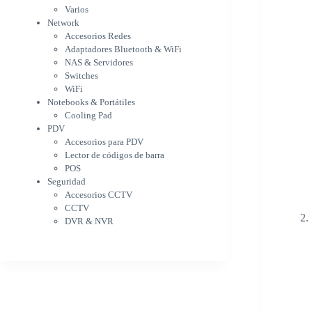
WiFi
Varios
NAS & Servidores
Network
Switches
Accesorios Redes
WiFi
Adaptadores Bluetooth & WiFi
Notebooks & Portátiles
NAS & Servidores
Cargador para notebook
Switches
Cooling Pad
WiFi
PDV
Notebooks & Portátiles
Accesorios para PDV
Cooling Pad
PDV
Lector de códigos de barra
Accesorios para PDV
POS
Lector de códigos de barra
Seguridad
POS
Accesorios CCTV
Seguridad
CCTV
Accesorios CCTV
DVR & NVR
CCTV
Sin categorizar
DVR & NVR