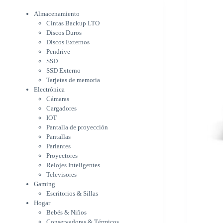
Electrónica
Cámaras
Almacenamiento
Cargadores
Cintas Backup LTO
IOT
Discos Duros
Pantalla de proyección
Discos Externos
Pantallas
Pendrive
Parlantes
SSD
Proyectores
SSD Externo
Tarjetas de memoria
Relojes Inteligentes
Electrónica
Televisores
Cámaras
Gaming
Cargadores
Escritorios & Sillas
IOT
Hogar
Pantalla de proyección
Bebés & Niños
Pantallas
Conservadoras & Térmicos
Parlantes
Electrodomésticos
Proyectores
Cocina
Relojes Inteligentes
Cuidado Personal
Televisores
Limpieza & Organización
Gaming
Equipos de oficina
Escritorios & Sillas
Herramientas & Utilidad
Hogar
Impresoras
Bebés & Niños
A chorro
Conservadoras & Térmicos