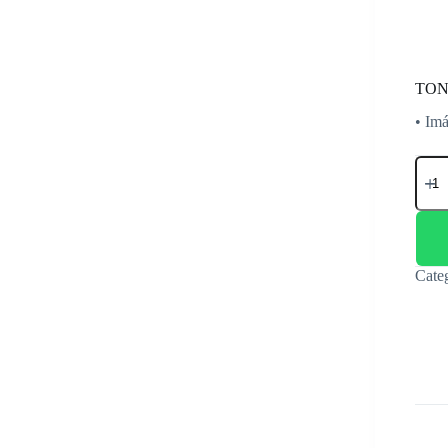
TON
• Imá
TON
SAM
C404
CYA
(C43
C48
canti
Cate