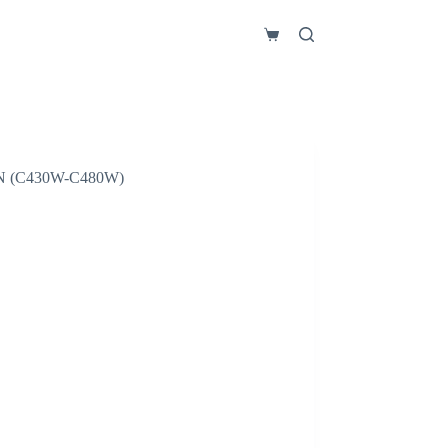
Carro
de
compra
 (C430W-C480W)