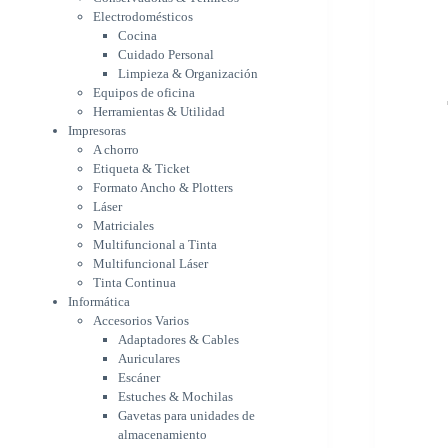
Etiqueta & Ticket
Electrodomésticos
Formato Ancho & Plotters
Cocina
Láser
Cuidado Personal
Matriciales
Limpieza & Organización
Equipos de oficina
Multifuncional a Tinta
Herramientas & Utilidad
Multifuncional Láser
Impresoras
Tinta Continua
A chorro
Informática
Etiqueta & Ticket
Accesorios Varios
Formato Ancho & Plotters
Adaptadores & Cables
Láser
Auriculares
Matriciales
Escáner
Multifuncional a Tinta
Estuches & Mochilas
Multifuncional Láser
Gavetas para unidades de
Tinta Continua
almacenamiento
Informática
Lápices & punteros
Accesorios Varios
Soportes
Adaptadores & Cables
WebCam
Auriculares
Componentes para PC
Escáner
Fuentes
Estuches & Mochilas
Gabinetes
Gavetas para unidades de
Kit Mouses & Teclados
almacenamiento