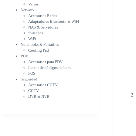
WiFi
Varios
NAS & Servidores
Network
Switches
Accesorios Redes
WiFi
Adaptadores Bluetooth & WiFi
Notebooks & Portátiles
NAS & Servidores
Cargador para notebook
Switches
Cooling Pad
WiFi
PDV
Notebooks & Portátiles
Accesorios para PDV
Cooling Pad
PDV
Lector de códigos de barra
Accesorios para PDV
POS
Lector de códigos de barra
Seguridad
POS
Accesorios CCTV
Seguridad
CCTV
Accesorios CCTV
DVR & NVR
CCTV
Sin categorizar
DVR & NVR