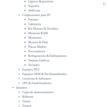
Memoria RAM
Lápices & punteros
Monitores
Soportes
Mouses & Pads
WebCam
Placas Madres
Componentes para PC
Fuentes
Procesadores
Gabinetes
Refrigeración &
Kit Mouses & Teclados
Enfriamiento
Memoria RAM
Tarjetas Gráficas
Monitores
Teclados
Mouses & Pads
Equipos NUC
Placas Madres
Equipos OEM & Pre-
Procesadores
Ensamblados
Refrigeración & Enfriamiento
Licencias & Softwares
Tarjetas Gráficas
UPS & Estabilizadores
Teclados
Insumos
Equipos NUC
Cajas de mantenimiento
Equipos OEM & Pre-Ensamblados
Ribbons
Licencias & Softwares
Tintas
UPS & Estabilizadores
Tóners
Insumos
Varios
Cajas de mantenimiento
Network
Ribbons
Accesorios Redes
Tintas
Adaptadores Bluetooth &
Tóners