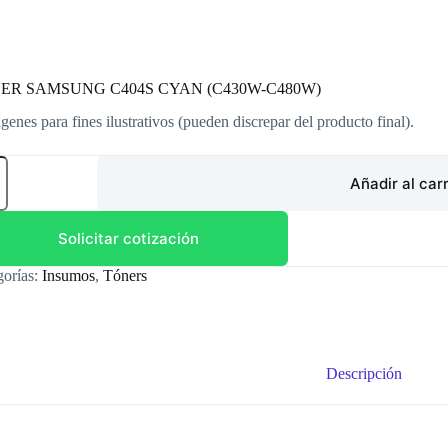
ER SAMSUNG C404S CYAN (C430W-C480W)
genes para fines ilustrativos (pueden discrepar del producto final).
ER
SUNG
Añadir al carr
S
N
0W-
Solicitar cotización
0W)
dad
gorías:
Insumos
,
Tóners
Descripción