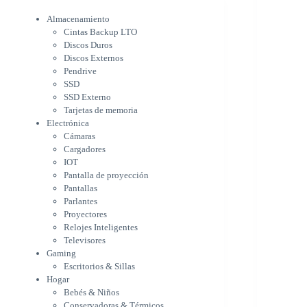
Electrónica
Cámaras
Almacenamiento
Cargadores
Cintas Backup LTO
IOT
Discos Duros
Pantalla de proyección
Discos Externos
Pantallas
Pendrive
Parlantes
SSD
Proyectores
SSD Externo
Tarjetas de memoria
Relojes Inteligentes
Electrónica
Televisores
Cámaras
Gaming
Cargadores
Escritorios & Sillas
IOT
Hogar
Pantalla de proyección
Bebés & Niños
Pantallas
Conservadoras & Térmicos
Parlantes
Electrodomésticos
Proyectores
Cocina
Relojes Inteligentes
Cuidado Personal
Televisores
Limpieza & Organización
Gaming
Equipos de oficina
Escritorios & Sillas
Herramientas & Utilidad
Hogar
Impresoras
Bebés & Niños
A chorro
Conservadoras & Térmicos