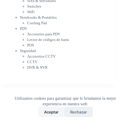
NAS & Servidores
Cooling Pad
Switches
PDV
WiFi
Accesorios para PDV
Notebooks & Portátiles
Lector de códigos de barra
Cooling Pad
PDV
POS
Accesorios para PDV
Seguridad
Lector de códigos de barra
Accesorios CCTV
POS
CCTV
Seguridad
DVR & NVR
Accesorios CCTV
Sin categorizar
CCTV
DVR & NVR
Utilizamos cookies para garantizar que le brindamos la mejor
experiencia en nuestra web.
0
Aceptar
Rechazar
Inicio
Tienda
Buscar
Carrito
WhatsApp
Copyright © 2026 - DistriPRONTO