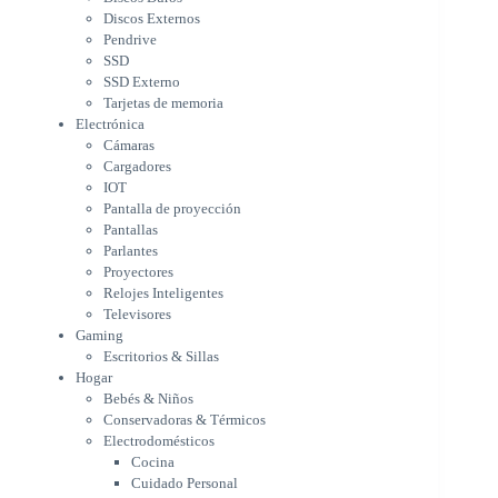
IOT
Discos Externos
Pantalla de proyección
Pendrive
Pantallas
SSD
Parlantes
SSD Externo
Proyectores
Tarjetas de memoria
Relojes Inteligentes
Electrónica
Televisores
Cámaras
Gaming
Cargadores
Escritorios & Sillas
IOT
Hogar
Pantalla de proyección
Bebés & Niños
Pantallas
Conservadoras & Térmicos
Parlantes
Proyectores
Electrodomésticos
Relojes Inteligentes
Cocina
Televisores
Cuidado Personal
Gaming
Limpieza & Organización
Escritorios & Sillas
Equipos de oficina
Hogar
Herramientas & Utilidad
Bebés & Niños
Impresoras
Conservadoras & Térmicos
A chorro
Electrodomésticos
Etiqueta & Ticket
Cocina
Formato Ancho & Plotters
Cuidado Personal
Láser