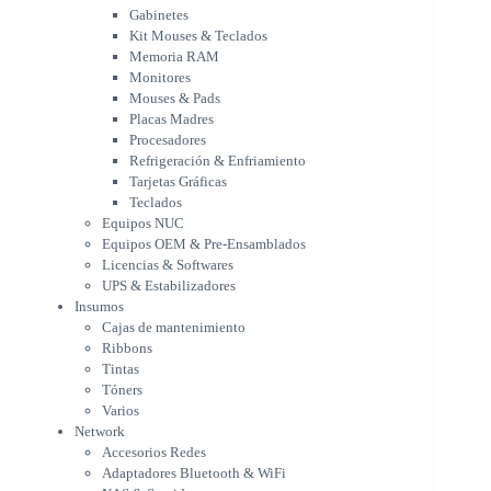
Placas Madres
Gabinetes
Procesadores
Kit Mouses & Teclados
Refrigeración & Enfriamiento
Memoria RAM
Tarjetas Gráficas
Monitores
Teclados
Mouses & Pads
Equipos NUC
Placas Madres
Equipos OEM & Pre-Ensamblados
Procesadores
Licencias & Softwares
Refrigeración & Enfriamiento
Tarjetas Gráficas
UPS & Estabilizadores
Teclados
Insumos
Equipos NUC
Cajas de mantenimiento
Equipos OEM & Pre-Ensamblados
Ribbons
Licencias & Softwares
Tintas
UPS & Estabilizadores
Tóners
Insumos
Varios
Cajas de mantenimiento
Network
Ribbons
Accesorios Redes
Tintas
Adaptadores Bluetooth & WiFi
Tóners
NAS & Servidores
Varios
Switches
Network
WiFi
Accesorios Redes
Notebooks & Portátiles
Adaptadores Bluetooth & WiFi
Cargador para notebook