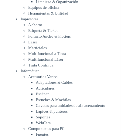
Limpieza & Organización
Matriciales
Equipos de oficina
Multifuncional a Tinta
Herramientas & Utilidad
Multifuncional Láser
Impresoras
Tinta Continua
A chorro
Informática
Etiqueta & Ticket
Accesorios Varios
Formato Ancho & Plotters
Adaptadores & Cables
Láser
Auriculares
Matriciales
Multifuncional a Tinta
Escáner
Multifuncional Láser
Estuches & Mochilas
Tinta Continua
Gavetas para unidades de
Informática
almacenamiento
Accesorios Varios
Lápices & punteros
Adaptadores & Cables
Soportes
Auriculares
WebCam
Escáner
Componentes para PC
Estuches & Mochilas
Fuentes
Gavetas para unidades de almacenamiento
Gabinetes
Lápices & punteros
Kit Mouses & Teclados
Soportes
Memoria RAM
WebCam
Monitores
Componentes para PC
Mouses & Pads
Fuentes