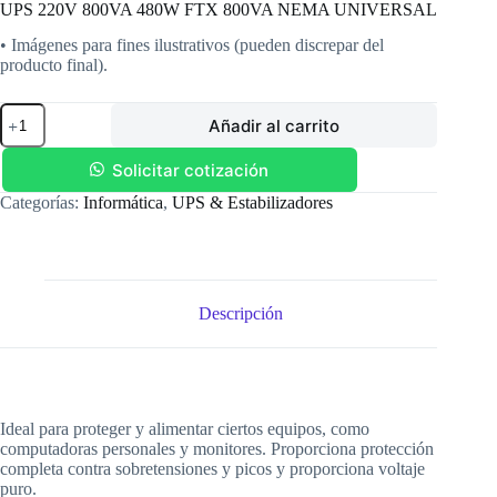
UPS 220V 800VA 480W FTX 800VA NEMA UNIVERSAL
• Imágenes para fines ilustrativos (pueden discrepar del
producto final).
UPS
Añadir al carrito
220V
800VA
480W
Solicitar cotización
FTX
Categorías:
Informática
,
UPS & Estabilizadores
800VA
NEMA
UNIVERSAL
cantidad
Descripción
Ideal para proteger y alimentar ciertos equipos, como
computadoras personales y monitores. Proporciona protección
completa contra sobretensiones y picos y proporciona voltaje
puro.