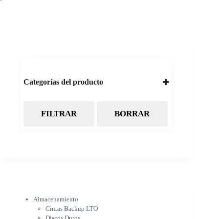
Categorías del producto
FILTRAR
BORRAR
Almacenamiento
Cintas Backup LTO
Discos Duros
Discos Externos
Pendrive
SSD
SSD Externo
Tarjetas de memoria
Electrónica
Almacenamiento
Cámaras
Cintas Backup LTO
Cargadores
Discos Duros