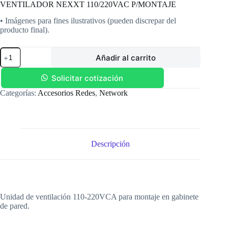
VENTILADOR NEXXT 110/220VAC P/MONTAJE
• Imágenes para fines ilustrativos (pueden discrepar del
producto final).
VENTILADOR
Añadir al carrito
NEXXT
110/220VAC
P/MONTAJE
Solicitar cotización
cantidad
Categorías:
Accesorios Redes
,
Network
Descripción
Unidad de ventilación 110-220VCA para montaje en gabinete
de pared.