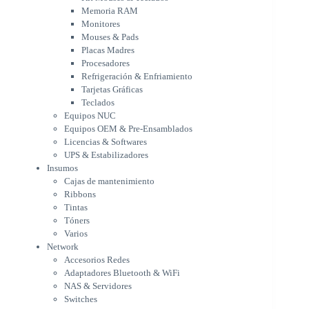
Refrigeración & Enfriamiento
Memoria RAM
Tarjetas Gráficas
Monitores
Teclados
Mouses & Pads
Equipos NUC
Placas Madres
Equipos OEM & Pre-Ensamblados
Procesadores
Licencias & Softwares
Refrigeración & Enfriamiento
Tarjetas Gráficas
UPS & Estabilizadores
Teclados
Insumos
Equipos NUC
Cajas de mantenimiento
Equipos OEM & Pre-Ensamblados
Ribbons
Licencias & Softwares
Tintas
UPS & Estabilizadores
Tóners
Insumos
Varios
Cajas de mantenimiento
Network
Ribbons
Accesorios Redes
Tintas
Adaptadores Bluetooth & WiFi
Tóners
NAS & Servidores
Varios
Switches
Network
WiFi
Accesorios Redes
Notebooks & Portátiles
Adaptadores Bluetooth & WiFi
Cargador para notebook
NAS & Servidores
Cooling Pad
Switches