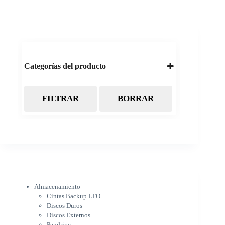
Categorías del producto
FILTRAR
BORRAR
Almacenamiento
Cintas Backup LTO
Discos Duros
Discos Externos
Pendrive
SSD
SSD Externo
Tarjetas de memoria
Electrónica
Almacenamiento
Cámaras
Cintas Backup LTO
Cargadores
Discos Duros
IOT
Discos Externos
Pantalla de proyección
Pendrive