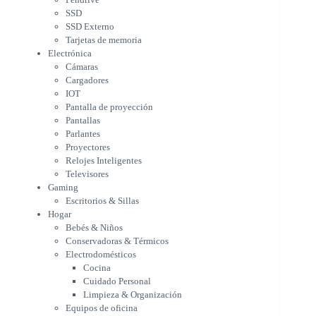
Pantallas
SSD
Parlantes
SSD Externo
Proyectores
Tarjetas de memoria
Relojes Inteligentes
Electrónica
Televisores
Cámaras
Gaming
Cargadores
Escritorios & Sillas
IOT
Hogar
Pantalla de proyección
Bebés & Niños
Pantallas
Conservadoras & Térmicos
Parlantes
Proyectores
Electrodomésticos
Relojes Inteligentes
Cocina
Televisores
Cuidado Personal
Gaming
Limpieza & Organización
Escritorios & Sillas
Equipos de oficina
Hogar
Herramientas & Utilidad
Bebés & Niños
Impresoras
Conservadoras & Térmicos
A chorro
Electrodomésticos
Etiqueta & Ticket
Cocina
Formato Ancho & Plotters
Cuidado Personal
Láser
Limpieza & Organización
Matriciales
Equipos de oficina