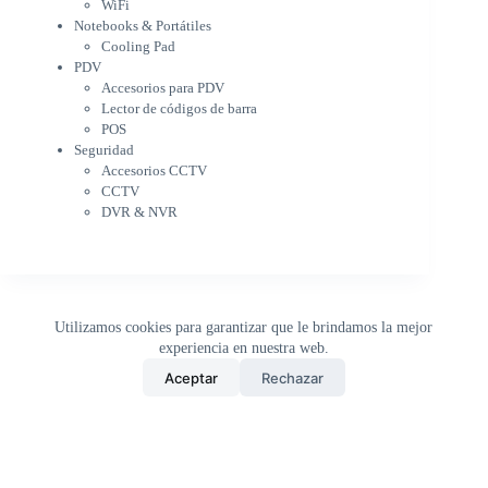
PDV
WiFi
Accesorios para PDV
Notebooks & Portátiles
Lector de códigos de barra
Cooling Pad
PDV
POS
Accesorios para PDV
Seguridad
Lector de códigos de barra
Accesorios CCTV
POS
CCTV
Seguridad
DVR & NVR
Accesorios CCTV
Sin categorizar
CCTV
DVR & NVR
Utilizamos cookies para garantizar que le brindamos la mejor
experiencia en nuestra web.
0
Aceptar
Rechazar
Inicio
Tienda
Buscar
Carrito
WhatsApp
Copyright © 2026 - DistriPRONTO