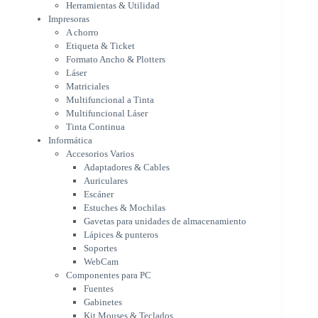
Multifuncional a Tinta
Herramientas & Utilidad
Multifuncional Láser
Impresoras
Tinta Continua
A chorro
Informática
Etiqueta & Ticket
Accesorios Varios
Formato Ancho & Plotters
Adaptadores & Cables
Láser
Auriculares
Matriciales
Multifuncional a Tinta
Escáner
Multifuncional Láser
Estuches & Mochilas
Tinta Continua
Gavetas para unidades de
Informática
almacenamiento
Accesorios Varios
Lápices & punteros
Adaptadores & Cables
Soportes
Auriculares
WebCam
Escáner
Componentes para PC
Estuches & Mochilas
Fuentes
Gavetas para unidades de almacenamiento
Gabinetes
Lápices & punteros
Kit Mouses & Teclados
Soportes
Memoria RAM
WebCam
Monitores
Componentes para PC
Mouses & Pads
Fuentes
Placas Madres
Gabinetes
Procesadores
Kit Mouses & Teclados