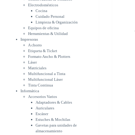
Etiqueta & Ticket
Electrodomésticos
Formato Ancho & Plotters
Cocina
Láser
Cuidado Personal
Matriciales
Limpieza & Organización
Equipos de oficina
Multifuncional a Tinta
Herramientas & Utilidad
Multifuncional Láser
Impresoras
Tinta Continua
A chorro
Informática
Etiqueta & Ticket
Accesorios Varios
Formato Ancho & Plotters
Adaptadores & Cables
Láser
Auriculares
Matriciales
Escáner
Multifuncional a Tinta
Estuches & Mochilas
Multifuncional Láser
Gavetas para unidades de
Tinta Continua
almacenamiento
Informática
Lápices & punteros
Accesorios Varios
Soportes
Adaptadores & Cables
WebCam
Auriculares
Componentes para PC
Escáner
Fuentes
Estuches & Mochilas
Gabinetes
Gavetas para unidades de
Kit Mouses & Teclados
almacenamiento