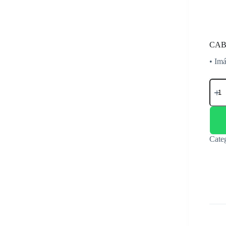
CAB
• Imá
CAB
UTP
CAT
SIE
WHI
2M
canti
Cate