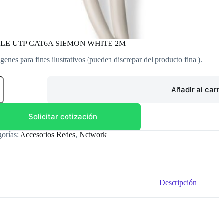
LE UTP CAT6A SIEMON WHITE 2M
genes para fines ilustrativos (pueden discrepar del producto final).
LE
Añadir al carr
6A
MON
TE
Solicitar cotización
dad
gorías:
Accesorios Redes
,
Network
Descripción