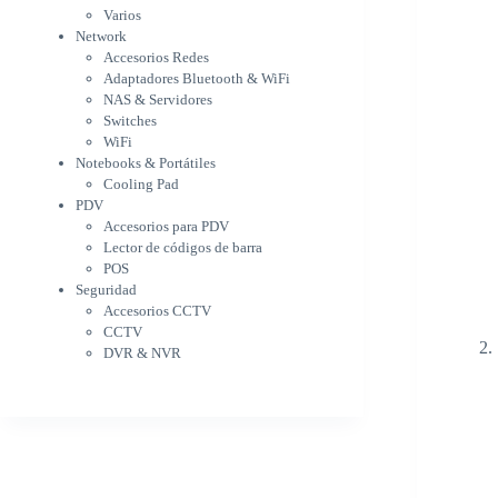
WiFi
Varios
NAS & Servidores
Network
Switches
Accesorios Redes
WiFi
Adaptadores Bluetooth & WiFi
Notebooks & Portátiles
NAS & Servidores
Cargador para notebook
Switches
Cooling Pad
WiFi
PDV
Notebooks & Portátiles
Accesorios para PDV
Cooling Pad
PDV
Lector de códigos de barra
Accesorios para PDV
POS
Lector de códigos de barra
Seguridad
POS
Accesorios CCTV
Seguridad
CCTV
Accesorios CCTV
DVR & NVR
CCTV
Sin categorizar
DVR & NVR