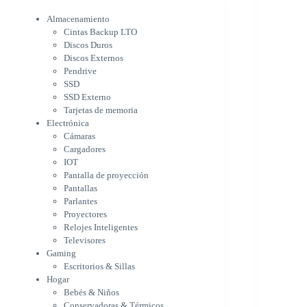
Electrónica
Cámaras
Almacenamiento
Cargadores
Cintas Backup LTO
IOT
Discos Duros
Pantalla de proyección
Discos Externos
Pantallas
Pendrive
Parlantes
SSD
Proyectores
SSD Externo
Tarjetas de memoria
Relojes Inteligentes
Electrónica
Televisores
Cámaras
Gaming
Cargadores
Escritorios & Sillas
IOT
Hogar
Pantalla de proyección
Bebés & Niños
Pantallas
Conservadoras & Térmicos
Parlantes
Electrodomésticos
Proyectores
Cocina
Relojes Inteligentes
Cuidado Personal
Televisores
Limpieza & Organización
Gaming
Equipos de oficina
Escritorios & Sillas
Herramientas & Utilidad
Hogar
Impresoras
Bebés & Niños
A chorro
Conservadoras & Térmicos