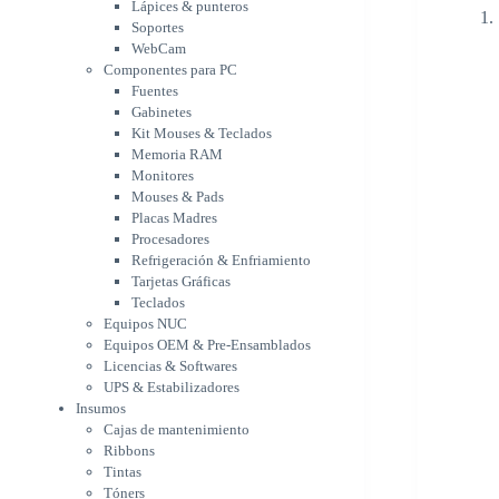
Memoria RAM
Lápices & punteros
Monitores
Soportes
Mouses & Pads
WebCam
Placas Madres
Componentes para PC
Fuentes
Procesadores
Gabinetes
Refrigeración &
Kit Mouses & Teclados
Enfriamiento
Memoria RAM
Tarjetas Gráficas
Monitores
Teclados
Mouses & Pads
Equipos NUC
Placas Madres
Equipos OEM & Pre-
Procesadores
Ensamblados
Refrigeración & Enfriamiento
Licencias & Softwares
Tarjetas Gráficas
UPS & Estabilizadores
Teclados
Insumos
Equipos NUC
Cajas de mantenimiento
Equipos OEM & Pre-Ensamblados
Ribbons
Licencias & Softwares
Tintas
UPS & Estabilizadores
Tóners
Insumos
Varios
Cajas de mantenimiento
Network
Ribbons
Accesorios Redes
Tintas
Adaptadores Bluetooth &
Tóners