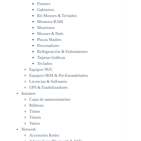
Mouses & Pads
Fuentes
Placas Madres
Gabinetes
Procesadores
Kit Mouses & Teclados
Refrigeración & Enfriamiento
Memoria RAM
Tarjetas Gráficas
Monitores
Teclados
Mouses & Pads
Equipos NUC
Placas Madres
Equipos OEM & Pre-Ensamblados
Procesadores
Licencias & Softwares
Refrigeración & Enfriamiento
Tarjetas Gráficas
UPS & Estabilizadores
Teclados
Insumos
Equipos NUC
Cajas de mantenimiento
Equipos OEM & Pre-Ensamblados
Ribbons
Licencias & Softwares
Tintas
UPS & Estabilizadores
Tóners
Insumos
Varios
Cajas de mantenimiento
Network
Ribbons
Accesorios Redes
Tintas
Adaptadores Bluetooth & WiFi
Tóners
NAS & Servidores
Varios
Switches
Network
WiFi
Accesorios Redes
Notebooks & Portátiles