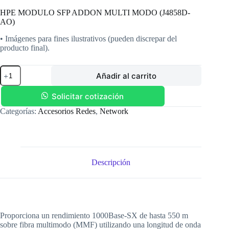
HPE MODULO SFP ADDON MULTI MODO (J4858D-
AO)
• Imágenes para fines ilustrativos (pueden discrepar del
producto final).
HPE
Añadir al carrito
MODULO
SFP
ADDON
Solicitar cotización
MULTI
Categorías:
Accesorios Redes
,
Network
MODO
(J4858D-
AO)
cantidad
Descripción
Proporciona un rendimiento 1000Base-SX de hasta 550 m
sobre fibra multimodo (MMF) utilizando una longitud de onda