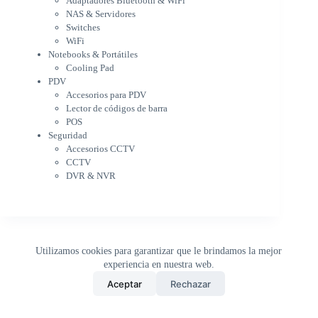
Adaptadores Bluetooth & WiFi
Cargador para notebook
NAS & Servidores
Cooling Pad
Switches
PDV
WiFi
Accesorios para PDV
Notebooks & Portátiles
Lector de códigos de barra
Cooling Pad
PDV
POS
Accesorios para PDV
Seguridad
Lector de códigos de barra
Accesorios CCTV
POS
CCTV
Seguridad
DVR & NVR
Accesorios CCTV
Sin categorizar
CCTV
DVR & NVR
Utilizamos cookies para garantizar que le brindamos la mejor
experiencia en nuestra web.
0
Aceptar
Rechazar
Inicio
Tienda
Buscar
Carrito
WhatsApp
Copyright © 2026 - DistriPRONTO