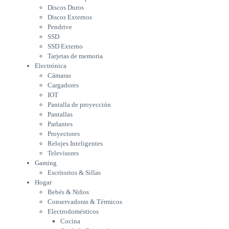
Cargadores
Discos Duros
IOT
Discos Externos
Pantalla de proyección
Pendrive
Pantallas
SSD
Parlantes
SSD Externo
Proyectores
Tarjetas de memoria
Relojes Inteligentes
Electrónica
Televisores
Cámaras
Gaming
Cargadores
Escritorios & Sillas
IOT
Hogar
Pantalla de proyección
Bebés & Niños
Pantallas
Conservadoras & Térmicos
Parlantes
Proyectores
Electrodomésticos
Relojes Inteligentes
Cocina
Televisores
Cuidado Personal
Gaming
Limpieza & Organización
Escritorios & Sillas
Equipos de oficina
Hogar
Herramientas & Utilidad
Bebés & Niños
Impresoras
Conservadoras & Térmicos
A chorro
Electrodomésticos
Etiqueta & Ticket
Cocina
Formato Ancho & Plotters