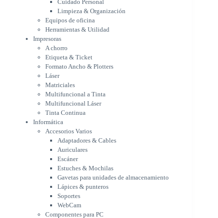
Cuidado Personal
Láser
Limpieza & Organización
Matriciales
Equipos de oficina
Multifuncional a Tinta
Herramientas & Utilidad
Multifuncional Láser
Impresoras
Tinta Continua
A chorro
Informática
Etiqueta & Ticket
Accesorios Varios
Formato Ancho & Plotters
Adaptadores & Cables
Láser
Auriculares
Matriciales
Multifuncional a Tinta
Escáner
Multifuncional Láser
Estuches & Mochilas
Tinta Continua
Gavetas para unidades de
Informática
almacenamiento
Accesorios Varios
Lápices & punteros
Adaptadores & Cables
Soportes
Auriculares
WebCam
Escáner
Componentes para PC
Estuches & Mochilas
Fuentes
Gavetas para unidades de almacenamiento
Gabinetes
Lápices & punteros
Kit Mouses & Teclados
Soportes
Memoria RAM
WebCam
Monitores
Componentes para PC