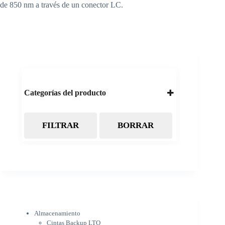
de 850 nm a través de un conector LC.
Categorías del producto
FILTRAR
BORRAR
Almacenamiento
Cintas Backup LTO
Discos Duros
Discos Externos
Pendrive
SSD
SSD Externo
Tarjetas de memoria
Electrónica
Almacenamiento
Cámaras
Cintas Backup LTO