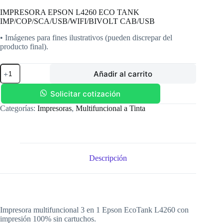
IMPRESORA EPSON L4260 ECO TANK
IMP/COP/SCA/USB/WIFI/BIVOLT CAB/USB
• Imágenes para fines ilustrativos (pueden discrepar del
producto final).
IMPRESORA
Añadir al carrito
EPSON
L4260
ECO
Solicitar cotización
TANK
Categorías:
Impresoras
,
Multifuncional a Tinta
IMP/COP/SCA/USB/WIFI/BIVOLT
CAB/USB
cantidad
Descripción
Impresora multifuncional 3 en 1 Epson EcoTank L4260 con
impresión 100% sin cartuchos.