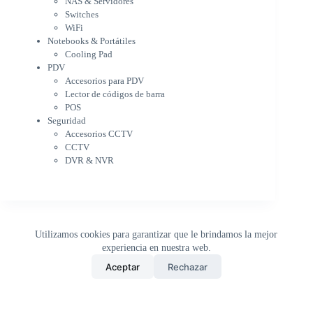
NAS & Servidores
Cooling Pad
Switches
PDV
WiFi
Accesorios para PDV
Notebooks & Portátiles
Lector de códigos de barra
Cooling Pad
PDV
POS
Accesorios para PDV
Seguridad
Lector de códigos de barra
Accesorios CCTV
POS
CCTV
Seguridad
DVR & NVR
Accesorios CCTV
Sin categorizar
CCTV
DVR & NVR
Utilizamos cookies para garantizar que le brindamos la mejor
experiencia en nuestra web.
0
Aceptar
Rechazar
Inicio
Tienda
Buscar
Carrito
WhatsApp
Copyright © 2026 - DistriPRONTO