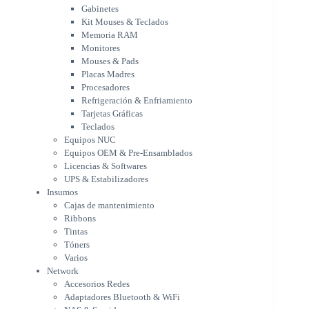
Placas Madres
Gabinetes
Procesadores
Kit Mouses & Teclados
Refrigeración & Enfriamiento
Memoria RAM
Tarjetas Gráficas
Monitores
Teclados
Mouses & Pads
Equipos NUC
Placas Madres
Equipos OEM & Pre-Ensamblados
Procesadores
Licencias & Softwares
Refrigeración & Enfriamiento
Tarjetas Gráficas
UPS & Estabilizadores
Teclados
Insumos
Equipos NUC
Cajas de mantenimiento
Equipos OEM & Pre-Ensamblados
Ribbons
Licencias & Softwares
Tintas
UPS & Estabilizadores
Tóners
Insumos
Varios
Cajas de mantenimiento
Network
Ribbons
Accesorios Redes
Tintas
Adaptadores Bluetooth & WiFi
Tóners
NAS & Servidores
Varios
Switches
Network
WiFi
Accesorios Redes
Notebooks & Portátiles
Adaptadores Bluetooth & WiFi
Cargador para notebook