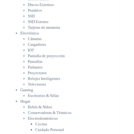
IOT
Discos Externos
Pantalla de proyección
Pendrive
Pantallas
SSD
Parlantes
SSD Externo
Proyectores
Tarjetas de memoria
Relojes Inteligentes
Electrónica
Televisores
Cámaras
Gaming
Cargadores
Escritorios & Sillas
IOT
Hogar
Pantalla de proyección
Bebés & Niños
Pantallas
Conservadoras & Térmicos
Parlantes
Proyectores
Electrodomésticos
Relojes Inteligentes
Cocina
Televisores
Cuidado Personal
Gaming
Limpieza & Organización
Escritorios & Sillas
Equipos de oficina
Hogar
Herramientas & Utilidad
Bebés & Niños
Impresoras
Conservadoras & Térmicos
A chorro
Electrodomésticos
Etiqueta & Ticket
Cocina
Formato Ancho & Plotters
Cuidado Personal
Láser