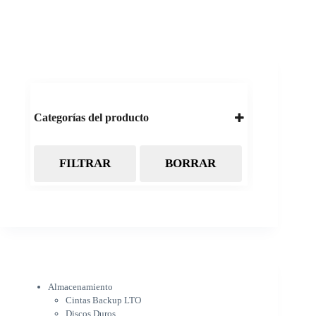
Categorías del producto
FILTRAR
BORRAR
Almacenamiento
Cintas Backup LTO
Discos Duros
Discos Externos
Pendrive
SSD
SSD Externo
Tarjetas de memoria
Electrónica
Almacenamiento
Cámaras
Cintas Backup LTO
Cargadores
Discos Duros