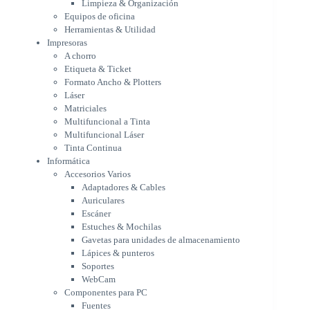
Limpieza & Organización
Matriciales
Equipos de oficina
Multifuncional a Tinta
Herramientas & Utilidad
Multifuncional Láser
Impresoras
Tinta Continua
A chorro
Informática
Etiqueta & Ticket
Accesorios Varios
Formato Ancho & Plotters
Adaptadores & Cables
Láser
Auriculares
Matriciales
Multifuncional a Tinta
Escáner
Multifuncional Láser
Estuches & Mochilas
Tinta Continua
Gavetas para unidades de
Informática
almacenamiento
Accesorios Varios
Lápices & punteros
Adaptadores & Cables
Soportes
Auriculares
WebCam
Escáner
Componentes para PC
Estuches & Mochilas
Fuentes
Gavetas para unidades de almacenamiento
Gabinetes
Lápices & punteros
Kit Mouses & Teclados
Soportes
Memoria RAM
WebCam
Monitores
Componentes para PC
Mouses & Pads
Fuentes