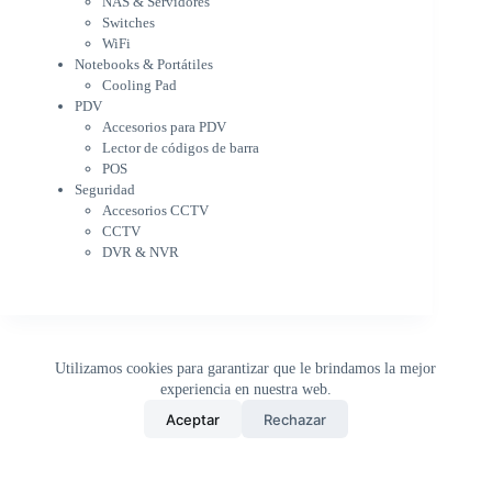
NAS & Servidores
Cooling Pad
Switches
PDV
WiFi
Accesorios para PDV
Notebooks & Portátiles
Lector de códigos de barra
Cooling Pad
PDV
POS
Accesorios para PDV
Seguridad
Lector de códigos de barra
Accesorios CCTV
POS
CCTV
Seguridad
DVR & NVR
Accesorios CCTV
Sin categorizar
CCTV
DVR & NVR
Utilizamos cookies para garantizar que le brindamos la mejor
experiencia en nuestra web.
0
Aceptar
Rechazar
Inicio
Tienda
Buscar
Carrito
WhatsApp
Copyright © 2026 - DistriPRONTO