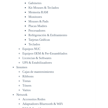
Placas Madres
Gabinetes
Procesadores
Kit Mouses & Teclados
Refrigeración & Enfriamiento
Memoria RAM
Tarjetas Gráficas
Monitores
Teclados
Mouses & Pads
Equipos NUC
Placas Madres
Equipos OEM & Pre-Ensamblados
Procesadores
Licencias & Softwares
Refrigeración & Enfriamiento
Tarjetas Gráficas
UPS & Estabilizadores
Teclados
Insumos
Equipos NUC
Cajas de mantenimiento
Equipos OEM & Pre-Ensamblados
Ribbons
Licencias & Softwares
Tintas
UPS & Estabilizadores
Tóners
Insumos
Varios
Cajas de mantenimiento
Network
Ribbons
Accesorios Redes
Tintas
Adaptadores Bluetooth & WiFi
Tóners
NAS & Servidores
Varios
Switches
Network
WiFi
Accesorios Redes
Notebooks & Portátiles
Adaptadores Bluetooth & WiFi
Cargador para notebook