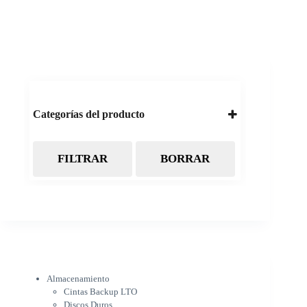
Categorías del producto
FILTRAR
BORRAR
Almacenamiento
Cintas Backup LTO
Discos Duros
Discos Externos
Pendrive
SSD
SSD Externo
Tarjetas de memoria
Electrónica
Almacenamiento
Cámaras
Cintas Backup LTO
Cargadores
Discos Duros