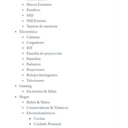
IOT
Discos Externos
Pantalla de proyección
Pendrive
Pantallas
SSD
Parlantes
SSD Externo
Proyectores
Tarjetas de memoria
Relojes Inteligentes
Electrónica
Televisores
Cámaras
Gaming
Cargadores
Escritorios & Sillas
IOT
Hogar
Pantalla de proyección
Bebés & Niños
Pantallas
Conservadoras & Térmicos
Parlantes
Proyectores
Electrodomésticos
Relojes Inteligentes
Cocina
Televisores
Cuidado Personal
Gaming
Limpieza & Organización
Escritorios & Sillas
Equipos de oficina
Hogar
Herramientas & Utilidad
Bebés & Niños
Impresoras
Conservadoras & Térmicos
A chorro
Electrodomésticos
Etiqueta & Ticket
Cocina
Formato Ancho & Plotters
Cuidado Personal
Láser