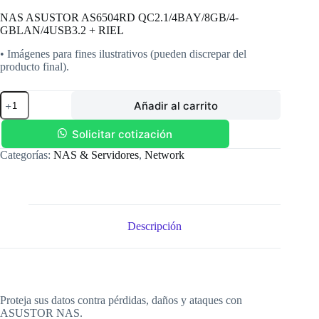
NAS ASUSTOR AS6504RD QC2.1/4BAY/8GB/4-
GBLAN/4USB3.2 + RIEL
• Imágenes para fines ilustrativos (pueden discrepar del
producto final).
NAS
Añadir al carrito
ASUSTOR
AS6504RD
QC2.1/4BAY/8GB/4-
Solicitar cotización
GBLAN/4USB3.2
Categorías:
NAS & Servidores
,
Network
+
RIEL
cantidad
Descripción
Proteja sus datos contra pérdidas, daños y ataques con
ASUSTOR NAS.