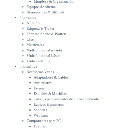
Limpieza & Organización
Matriciales
Equipos de oficina
Multifuncional a Tinta
Herramientas & Utilidad
Multifuncional Láser
Impresoras
Tinta Continua
A chorro
Informática
Etiqueta & Ticket
Accesorios Varios
Formato Ancho & Plotters
Adaptadores & Cables
Láser
Auriculares
Matriciales
Multifuncional a Tinta
Escáner
Multifuncional Láser
Estuches & Mochilas
Tinta Continua
Gavetas para unidades de
Informática
almacenamiento
Accesorios Varios
Lápices & punteros
Adaptadores & Cables
Soportes
Auriculares
WebCam
Escáner
Componentes para PC
Estuches & Mochilas
Fuentes
Gavetas para unidades de almacenamiento
Gabinetes
Lápices & punteros
Kit Mouses & Teclados
Soportes
Memoria RAM
WebCam
Monitores
Componentes para PC
Mouses & Pads
Fuentes