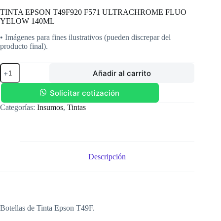
TINTA EPSON T49F920 F571 ULTRACHROME FLUO
YELOW 140ML
• Imágenes para fines ilustrativos (pueden discrepar del
producto final).
TINTA
Añadir al carrito
EPSON
T49F920
F571
Solicitar cotización
ULTRACHROME
Categorías:
Insumos
,
Tintas
FLUO
YELOW
140ML
cantidad
Descripción
Botellas de Tinta Epson T49F.