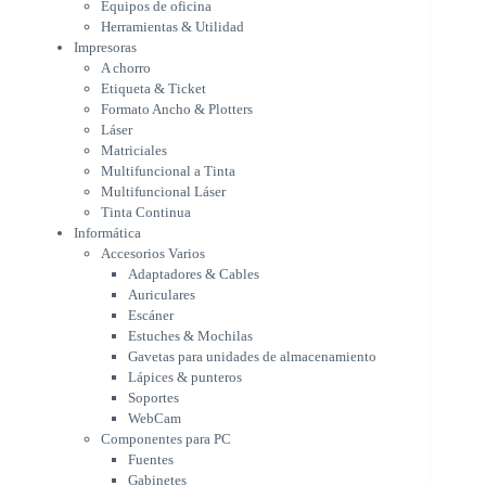
Equipos de oficina
Multifuncional a Tinta
Herramientas & Utilidad
Multifuncional Láser
Impresoras
Tinta Continua
A chorro
Informática
Etiqueta & Ticket
Accesorios Varios
Formato Ancho & Plotters
Adaptadores & Cables
Láser
Auriculares
Matriciales
Multifuncional a Tinta
Escáner
Multifuncional Láser
Estuches & Mochilas
Tinta Continua
Gavetas para unidades de
Informática
almacenamiento
Accesorios Varios
Lápices & punteros
Adaptadores & Cables
Soportes
Auriculares
WebCam
Escáner
Componentes para PC
Estuches & Mochilas
Fuentes
Gavetas para unidades de almacenamiento
Gabinetes
Lápices & punteros
Kit Mouses & Teclados
Soportes
Memoria RAM
WebCam
Monitores
Componentes para PC
Mouses & Pads
Fuentes
Placas Madres
Gabinetes