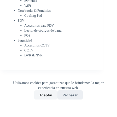
Switches
PDV
WiFi
Accesorios para PDV
Notebooks & Portátiles
Lector de códigos de barra
Cooling Pad
PDV
POS
Accesorios para PDV
Seguridad
Lector de códigos de barra
Accesorios CCTV
POS
CCTV
Seguridad
DVR & NVR
Accesorios CCTV
Sin categorizar
CCTV
DVR & NVR
Utilizamos cookies para garantizar que le brindamos la mejor
experiencia en nuestra web.
0
Aceptar
Rechazar
Inicio
Tienda
Buscar
Carrito
WhatsApp
Copyright © 2026 - DistriPRONTO