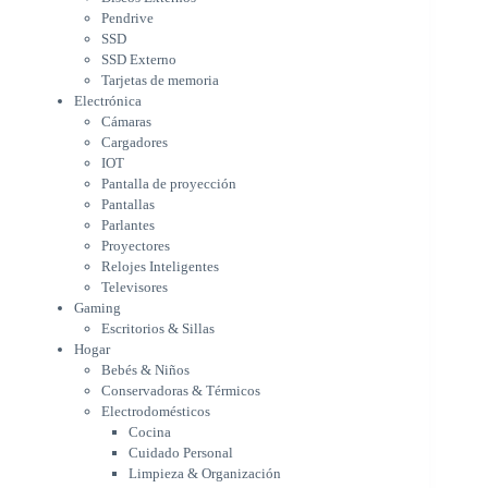
Pantalla de proyección
Pendrive
Pantallas
SSD
Parlantes
SSD Externo
Proyectores
Tarjetas de memoria
Relojes Inteligentes
Electrónica
Televisores
Cámaras
Gaming
Cargadores
Escritorios & Sillas
IOT
Hogar
Pantalla de proyección
Bebés & Niños
Pantallas
Conservadoras & Térmicos
Parlantes
Proyectores
Electrodomésticos
Relojes Inteligentes
Cocina
Televisores
Cuidado Personal
Gaming
Limpieza & Organización
Escritorios & Sillas
Equipos de oficina
Hogar
Herramientas & Utilidad
Bebés & Niños
Impresoras
Conservadoras & Térmicos
A chorro
Electrodomésticos
Etiqueta & Ticket
Cocina
Formato Ancho & Plotters
Cuidado Personal
Láser
Limpieza & Organización
Matriciales