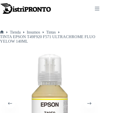
Saltar
al
contenido
Tienda
Insumos
Tintas
Inicio
TINTA EPSON T49F920 F571 ULTRACHROME FLUO
YELOW 140ML