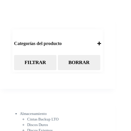
Categorías del producto
FILTRAR
BORRAR
Almacenamiento
Cintas Backup LTO
Discos Duros
Discos Externos
Pendrive
SSD
SSD Externo
Tarjetas de memoria
Electrónica
Almacenamiento
Cámaras
Cintas Backup LTO
Cargadores
Discos Duros
IOT
Discos Externos