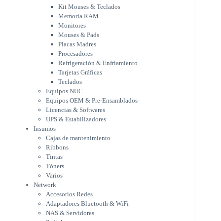
Procesadores
Kit Mouses & Teclados
Refrigeración & Enfriamiento
Memoria RAM
Tarjetas Gráficas
Monitores
Teclados
Mouses & Pads
Equipos NUC
Placas Madres
Equipos OEM & Pre-Ensamblados
Procesadores
Licencias & Softwares
Refrigeración & Enfriamiento
Tarjetas Gráficas
UPS & Estabilizadores
Teclados
Insumos
Equipos NUC
Cajas de mantenimiento
Equipos OEM & Pre-Ensamblados
Ribbons
Licencias & Softwares
Tintas
UPS & Estabilizadores
Tóners
Insumos
Varios
Cajas de mantenimiento
Network
Ribbons
Accesorios Redes
Tintas
Adaptadores Bluetooth & WiFi
Tóners
NAS & Servidores
Varios
Switches
Network
WiFi
Accesorios Redes
Notebooks & Portátiles
Adaptadores Bluetooth & WiFi
Cargador para notebook
NAS & Servidores
Cooling Pad