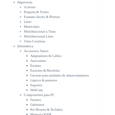
Multifuncional Láser
Impresoras
Tinta Continua
A chorro
Informática
Etiqueta & Ticket
Accesorios Varios
Formato Ancho & Plotters
Adaptadores & Cables
Láser
Auriculares
Matriciales
Multifuncional a Tinta
Escáner
Multifuncional Láser
Estuches & Mochilas
Tinta Continua
Gavetas para unidades de
Informática
almacenamiento
Accesorios Varios
Lápices & punteros
Adaptadores & Cables
Soportes
Auriculares
WebCam
Escáner
Componentes para PC
Estuches & Mochilas
Fuentes
Gavetas para unidades de almacenamiento
Gabinetes
Lápices & punteros
Kit Mouses & Teclados
Soportes
Memoria RAM
WebCam
Monitores
Componentes para PC
Mouses & Pads
Fuentes
Placas Madres
Gabinetes
Procesadores
Kit Mouses & Teclados
Refrigeración & Enfriamiento
Memoria RAM