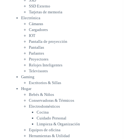
SSD
Parlantes
SSD Externo
Proyectores
Tarjetas de memoria
Relojes Inteligentes
Electrónica
Televisores
Cámaras
Gaming
Cargadores
Escritorios & Sillas
IOT
Hogar
Pantalla de proyección
Bebés & Niños
Pantallas
Conservadoras & Térmicos
Parlantes
Proyectores
Electrodomésticos
Relojes Inteligentes
Cocina
Televisores
Cuidado Personal
Gaming
Limpieza & Organización
Escritorios & Sillas
Equipos de oficina
Hogar
Herramientas & Utilidad
Bebés & Niños
Impresoras
Conservadoras & Térmicos
A chorro
Electrodomésticos
Etiqueta & Ticket
Cocina
Formato Ancho & Plotters
Cuidado Personal
Láser
Limpieza & Organización
Matriciales
Equipos de oficina
Multifuncional a Tinta
Herramientas & Utilidad