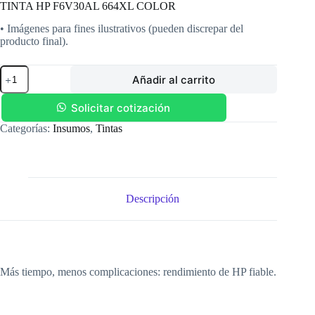
TINTA HP F6V30AL 664XL COLOR
• Imágenes para fines ilustrativos (pueden discrepar del
producto final).
TINTA
Añadir al carrito
HP
F6V30AL
664XL
Solicitar cotización
COLOR
Categorías:
Insumos
,
Tintas
cantidad
Descripción
Más tiempo, menos complicaciones: rendimiento de HP fiable.