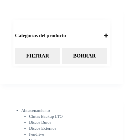
Categorías del producto
FILTRAR
BORRAR
Almacenamiento
Cintas Backup LTO
Discos Duros
Discos Externos
Pendrive
SSD
SSD Externo
Tarjetas de memoria
Electrónica
Almacenamiento
Cámaras
Cintas Backup LTO
Cargadores
Discos Duros
IOT
Discos Externos
Pantalla de proyección
Pendrive
Pantallas