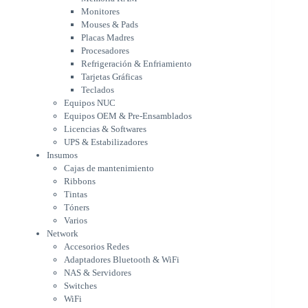
Tarjetas Gráficas
Monitores
Teclados
Mouses & Pads
Equipos NUC
Placas Madres
Equipos OEM & Pre-Ensamblados
Procesadores
Licencias & Softwares
Refrigeración & Enfriamiento
Tarjetas Gráficas
UPS & Estabilizadores
Teclados
Insumos
Equipos NUC
Cajas de mantenimiento
Equipos OEM & Pre-Ensamblados
Ribbons
Licencias & Softwares
Tintas
UPS & Estabilizadores
Tóners
Insumos
Varios
Cajas de mantenimiento
Network
Ribbons
Accesorios Redes
Tintas
Adaptadores Bluetooth & WiFi
Tóners
NAS & Servidores
Varios
Switches
Network
WiFi
Accesorios Redes
Notebooks & Portátiles
Adaptadores Bluetooth & WiFi
Cargador para notebook
NAS & Servidores
Cooling Pad
Switches
PDV
WiFi