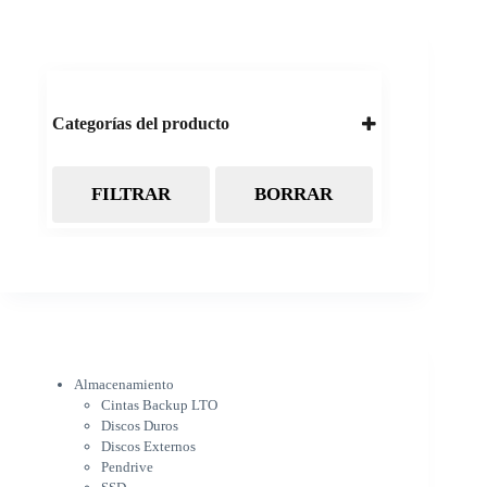
Categorías del producto
FILTRAR
BORRAR
Almacenamiento
Cintas Backup LTO
Discos Duros
Discos Externos
Pendrive
SSD
SSD Externo
Tarjetas de memoria
Electrónica
Almacenamiento
Cámaras
Cintas Backup LTO
Cargadores
Discos Duros
IOT
Discos Externos
Pantalla de proyección
Pendrive
Pantallas